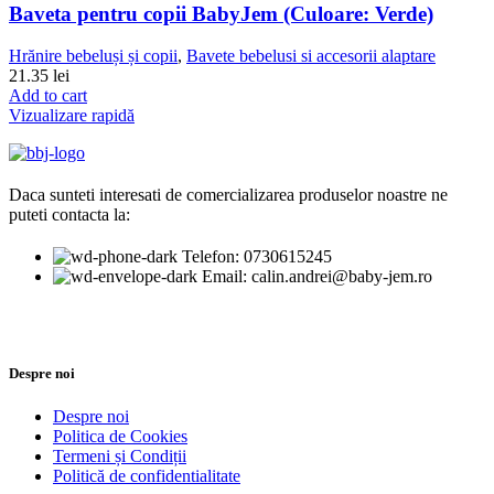
Baveta pentru copii BabyJem (Culoare: Verde)
Hrănire bebeluși și copii
,
Bavete bebelusi si accesorii alaptare
21.35
lei
Add to cart
Vizualizare rapidă
Daca sunteti interesati de comercializarea produselor noastre ne
puteti contacta la:
Telefon: 0730615245
Email: calin.andrei@baby-jem.ro
Despre noi
Despre noi
Politica de Cookies
Termeni și Condiții
Politică de confidentialitate