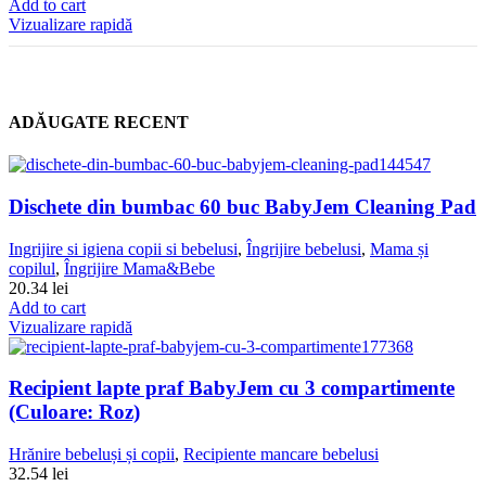
Add to cart
Vizualizare rapidă
ADĂUGATE RECENT
Dischete din bumbac 60 buc BabyJem Cleaning Pad
Ingrijire si igiena copii si bebelusi
,
Îngrijire bebelusi
,
Mama și
copilul
,
Îngrijire Mama&Bebe
20.34
lei
Add to cart
Vizualizare rapidă
Recipient lapte praf BabyJem cu 3 compartimente
(Culoare: Roz)
Hrănire bebeluși și copii
,
Recipiente mancare bebelusi
32.54
lei