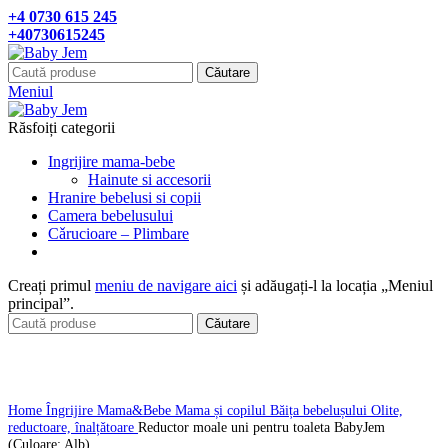
+4 0730 615 245
+40730615245
Căutare
Meniul
Răsfoiți categorii
Ingrijire mama-bebe
Hainute si accesorii
Hranire bebelusi si copii
Camera bebelusului
Cǎrucioare – Plimbare
Creați primul
meniu de navigare aici
și adăugați-l la locația „Meniul
principal”.
Căutare
Click pentru a mari
Home
Îngrijire Mama&Bebe
Mama și copilul
Băița bebelușului
Olite,
reductoare, înalțǎtoare
Reductor moale uni pentru toaleta BabyJem
(Culoare: Alb)