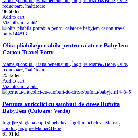
Mama și copilul
,
Băița bebelușului
,
Îngrijire Mama&Bebe
,
Olite,
reductoare, înalțǎtoare
96.60
lei
Add to cart
Vizualizare rapidă
Olita pliabila/portabila pentru calatorie BabyJem
Carton Travel Potty
Mama și copilul
,
Băița bebelușului
,
Îngrijire Mama&Bebe
,
Olite,
reductoare, înalțǎtoare
25.42
lei
Add to cart
Vizualizare rapidă
Pernuta anticolici cu samburi de cirese Bufnita
BabyJem (Culoare: Verde)
Ingrijire si igiena copii si bebelusi
,
Îngrijire bebelusi
,
Mama și
copilul
,
Îngrijire Mama&Bebe
61.01
lei