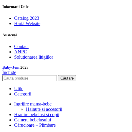
Informatii Utile
Catalog 2023
Hartă Website
Asistență
Contact
ANPC
Solutionarea litigiilor
Baby-Jem
2023
Închide
Căutare
Utile
Categorii
Ingrijire mama-bebe
Hainute si accesorii
Hranire bebelusi si copii
Camera bebelusului
Cǎrucioare – Plimbare