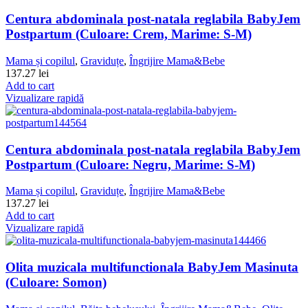
Centura abdominala post-natala reglabila BabyJem
Postpartum (Culoare: Crem, Marime: S-M)
Mama și copilul
,
Graviduțe
,
Îngrijire Mama&Bebe
137.27
lei
Add to cart
Vizualizare rapidă
Centura abdominala post-natala reglabila BabyJem
Postpartum (Culoare: Negru, Marime: S-M)
Mama și copilul
,
Graviduțe
,
Îngrijire Mama&Bebe
137.27
lei
Add to cart
Vizualizare rapidă
Olita muzicala multifunctionala BabyJem Masinuta
(Culoare: Somon)