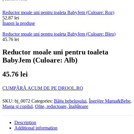
Reductor moale uni pentru toaleta BabyJem (Culoare: Roz)
52.87
lei
Înapoi la produse
Reductor moale uni pentru toaleta BabyJem (Culoare: Bleu)
45.76
lei
Reductor moale uni pentru toaleta
BabyJem (Culoare: Alb)
45.76
lei
CUMPĂRĂ ACUM DE PE DROOL.RO
SKU:
bj_0072
Categories:
Băița bebelușului
,
Îngrijire Mama&Bebe
,
Mama și copilul
,
Olite, reductoare, înalțǎtoare
Description
Additional information