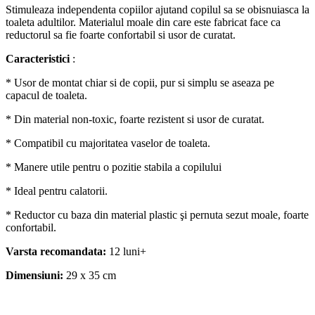
Stimuleaza independenta copiilor a
jutand copilul sa se obisnuiasca la
toaleta adultilor.
Materialul moale din care este fabricat face ca
reductorul sa fie foarte confortabil
si usor de curatat.
Caracteristici
:
*
Usor de montat chiar si de copii, pur si simplu se aseaza pe
capacul de toaleta.
*
Din material non-toxic, foarte rezistent si usor de curatat.
*
Compatibil cu majoritatea vaselor de toaleta.
* M
anere utile pentru o pozitie stabila a copilului
*
Ideal pentru calatorii.
*
Reductor cu baza din material plastic şi pernuta sezut moale, foarte
confortabil.
Varsta recomandata:
12 luni+
Dimensiuni:
29 x 35 cm