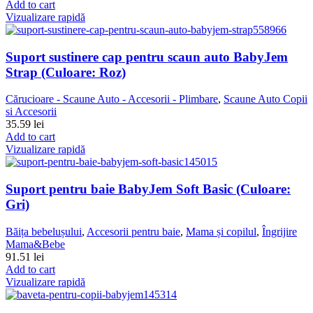
Add to cart
Vizualizare rapidă
Suport sustinere cap pentru scaun auto BabyJem
Strap (Culoare: Roz)
Cărucioare - Scaune Auto - Accesorii - Plimbare
,
Scaune Auto Copii
si Accesorii
35.59
lei
Add to cart
Vizualizare rapidă
Suport pentru baie BabyJem Soft Basic (Culoare:
Gri)
Băița bebelușului
,
Accesorii pentru baie
,
Mama și copilul
,
Îngrijire
Mama&Bebe
91.51
lei
Add to cart
Vizualizare rapidă