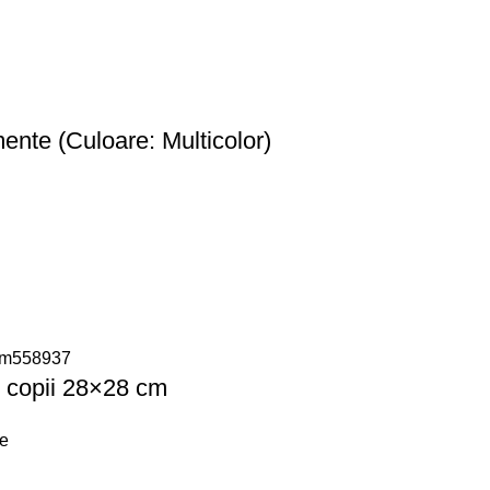
ente (Culoare: Multicolor)
 copii 28×28 cm
re