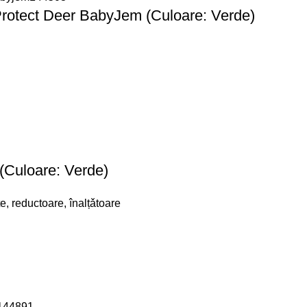
Protect Deer BabyJem (Culoare: Verde)
 (Culoare: Verde)
te, reductoare, înalțǎtoare