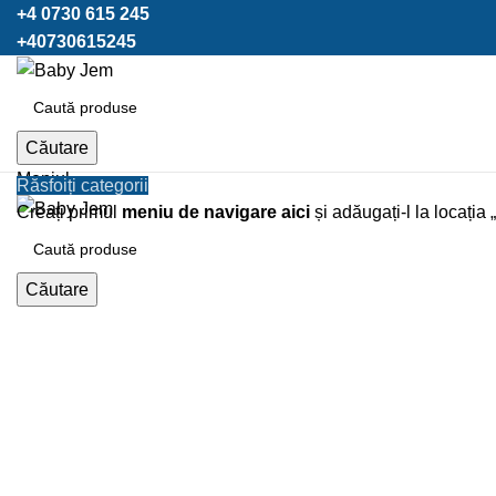
+4 0730 615 245
+40730615245
Căutare
Meniul
Răsfoiți categorii
Creați primul
meniu de navigare aici
și adăugați-l la locația 
Click pentru a mari
Căutare