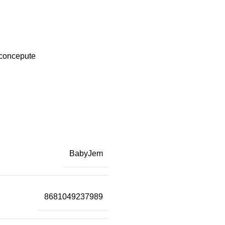
l concepute
BabyJem
8681049237989