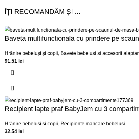
ÎȚI RECOMANDĂM ȘI ...
Baveta multifunctionala cu prindere pe sca
Hrănire bebeluși și copii
,
Bavete bebelusi si accesorii alapta
91.51
lei
Recipient lapte praf BabyJem cu 3 compartim
Hrănire bebeluși și copii
,
Recipiente mancare bebelusi
32.54
lei