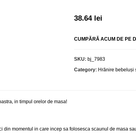
38.64
lei
CUMPĂRĂ ACUM DE PE 
SKU:
bj_7983
Category:
Hrănire bebeluși ș
astra, in timpul orelor de masa!
mici din momentul in care incep sa folosesca scaunul de masa sau