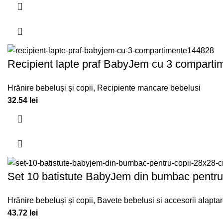
Recipient lapte praf BabyJem cu 3 compartim
Hrănire bebeluși și copii
,
Recipiente mancare bebelusi
32.54
lei
Set 10 batistute BabyJem din bumbac pentru
Hrănire bebeluși și copii
,
Bavete bebelusi si accesorii alapta
43.72
lei