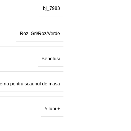
bj_7983
Roz, Gri/Roz/Verde
Bebelusi
erna pentru scaunul de masa
5 luni +