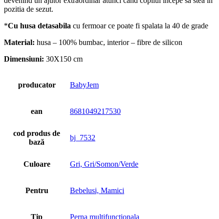
devenind un ajutor extraordinar atunci cand copilul incepe sa stea in
pozitia de sezut.
*
Cu husa detasabila
cu fermoar ce poate fi spalata la 40 de grade
Material:
husa – 100% bumbac, interior – fibre de silicon
Dimensiuni:
30X150 cm
producator
BabyJem
ean
8681049217530
cod produs de
bj_7532
bază
Culoare
Gri, Gri/Somon/Verde
Pentru
Bebelusi, Mamici
Tip
Perna multifunctionala