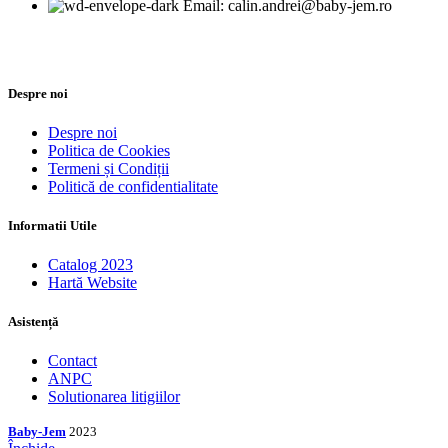
Email: calin.andrei@baby-jem.ro
Despre noi
Despre noi
Politica de Cookies
Termeni și Condiții
Politică de confidentialitate
Informatii Utile
Catalog 2023
Hartă Website
Asistență
Contact
ANPC
Solutionarea litigiilor
Baby-Jem
2023