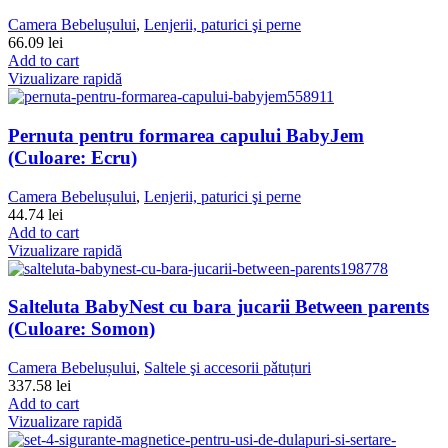
Camera Bebelușului
,
Lenjerii, paturici şi perne
66.09
lei
Add to cart
Vizualizare rapidă
Pernuta pentru formarea capului BabyJem
(Culoare: Ecru)
Camera Bebelușului
,
Lenjerii, paturici şi perne
44.74
lei
Add to cart
Vizualizare rapidă
Salteluta BabyNest cu bara jucarii Between parents
(Culoare: Somon)
Camera Bebelușului
,
Saltele şi accesorii pǎtuțuri
337.58
lei
Add to cart
Vizualizare rapidă