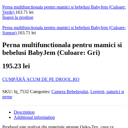
Perna multifunctionala pentru mamici si bebelusi BabyJem (Culoare:
Verde)
163.71
lei
Înapoi la produse
Perna multifunctionala pentru mamici si bebelusi BabyJem (Culoare:
Somon)
163.71
lei
Perna multifunctionala pentru mamici si
bebelusi BabyJem (Culoare: Gri)
195.23
lei
CUMPĂRĂ ACUM DE PE DROOL.RO
SKU:
bj_7532
Categories:
Camera Bebelușului
,
Lenjerii, paturici şi
perne
Description
Additional information
Produsul este realizat din materiale atestate Oeko-Tex, ceea ce