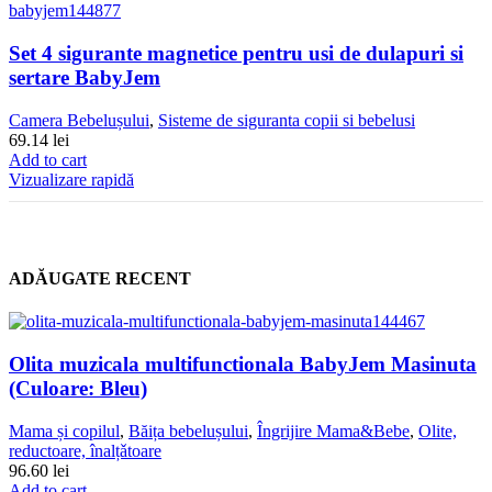
Set 4 sigurante magnetice pentru usi de dulapuri si
sertare BabyJem
Camera Bebelușului
,
Sisteme de siguranta copii si bebelusi
69.14
lei
Add to cart
Vizualizare rapidă
ADĂUGATE RECENT
Olita muzicala multifunctionala BabyJem Masinuta
(Culoare: Bleu)
Mama și copilul
,
Băița bebelușului
,
Îngrijire Mama&Bebe
,
Olite,
reductoare, înalțǎtoare
96.60
lei
Add to cart