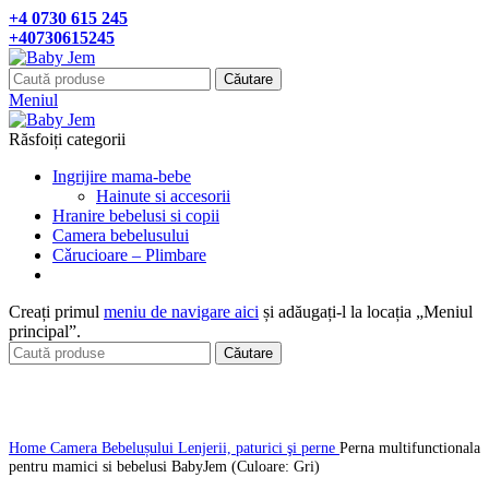
+4 0730 615 245
+40730615245
Căutare
Meniul
Răsfoiți categorii
Ingrijire mama-bebe
Hainute si accesorii
Hranire bebelusi si copii
Camera bebelusului
Cǎrucioare – Plimbare
Creați primul
meniu de navigare aici
și adăugați-l la locația „Meniul
principal”.
Căutare
Click pentru a mari
Home
Camera Bebelușului
Lenjerii, paturici şi perne
Perna multifunctionala
pentru mamici si bebelusi BabyJem (Culoare: Gri)