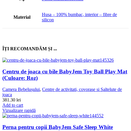
Husa – 100% bumbac, interior – fibre de
Material
silicon
ÎȚI RECOMANDĂM ȘI ...
Centru de joaca cu bile BabyJem Toy Ball Play Mat
(Culoare: Roz)
Camera Bebelușului
,
Centre de activitati, covorase si Saltelute de
joaca
381.30
lei
Add to cart
Vizualizare rapidă
Perna pentru copii BabyJem Safe Sleep White