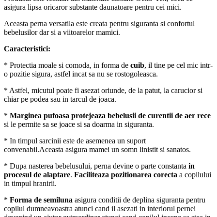
asigura lipsa oricaror substante daunatoare pentru cei mici.
Aceasta perna versatila este creata pentru siguranta si confortul
bebelusilor dar si a viitoarelor mamici.
Caracteristici:
* Protectia moale si comoda, in forma de
cuib
, il tine pe cel mic intr-
o pozitie sigura, astfel incat sa nu se rostogoleasca.
* Astfel, micutul poate fi asezat oriunde, de la patut, la carucior si
chiar pe podea sau in tarcul de joaca.
*
Marginea pufoasa protejeaza bebelusii de curentii de aer rece
si le permite sa se joace si sa doarma in siguranta.
* In timpul sarcinii este de asemenea un suport
convenabil.Aceasta asigura mamei un somn linistit si sanatos.
* Dupa nasterea bebelusului, perna devine o parte constanta
in
procesul de alaptare
.
Faciliteaza pozitionarea corecta
a copilului
in timpul hranirii.
*
Forma de semiluna
asigura conditii de deplina siguranta pentru
copilul dumneavoastra atunci cand il asezati in interiorul pernei