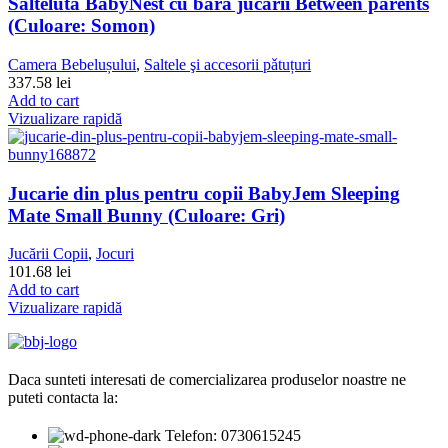
Salteluta BabyNest cu bara jucarii Between parents
(Culoare: Somon)
Camera Bebelușului
,
Saltele şi accesorii pǎtuțuri
337.58
lei
Add to cart
Vizualizare rapidă
Jucarie din plus pentru copii BabyJem Sleeping
Mate Small Bunny (Culoare: Gri)
Jucării Copii
,
Jocuri
101.68
lei
Add to cart
Vizualizare rapidă
Daca sunteti interesati de comercializarea produselor noastre ne
puteti contacta la:
Telefon: 0730615245