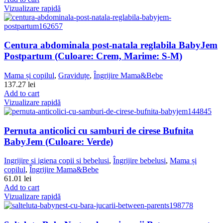
Vizualizare rapidă
Centura abdominala post-natala reglabila BabyJem
Postpartum (Culoare: Crem, Marime: S-M)
Mama și copilul
,
Graviduțe
,
Îngrijire Mama&Bebe
137.27
lei
Add to cart
Vizualizare rapidă
Pernuta anticolici cu samburi de cirese Bufnita
BabyJem (Culoare: Verde)
Ingrijire si igiena copii si bebelusi
,
Îngrijire bebelusi
,
Mama și
copilul
,
Îngrijire Mama&Bebe
61.01
lei
Add to cart
Vizualizare rapidă