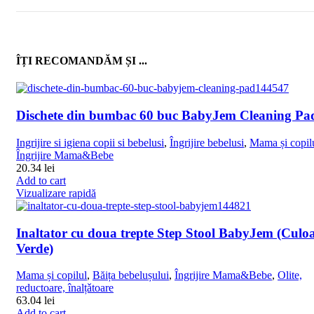
ÎȚI RECOMANDĂM ȘI ...
Dischete din bumbac 60 buc BabyJem Cleaning Pa
Ingrijire si igiena copii si bebelusi
,
Îngrijire bebelusi
,
Mama și copil
Îngrijire Mama&Bebe
20.34
lei
Add to cart
Vizualizare rapidă
Inaltator cu doua trepte Step Stool BabyJem (Culoa
Verde)
Mama și copilul
,
Băița bebelușului
,
Îngrijire Mama&Bebe
,
Olite,
reductoare, înalțǎtoare
63.04
lei
Add to cart