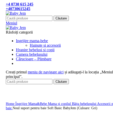
+4 0730 615 245
+40730615245
Căutare
Meniul
Răsfoiți categorii
Ingrijire mama-bebe
Hainute si accesorii
Hranire bebelusi si copii
Camera bebelusului
Cǎrucioare – Plimbare
Creați primul
meniu de navigare aici
și adăugați-l la locația „Meniul
principal”.
Căutare
Click pentru a mari
Home
Îngrijire Mama&Bebe
Mama și copilul
Băița bebelușului
Accesorii 
baie
Noul suport pentru baie Soft Basic BabyJem (Culoare: Gri)