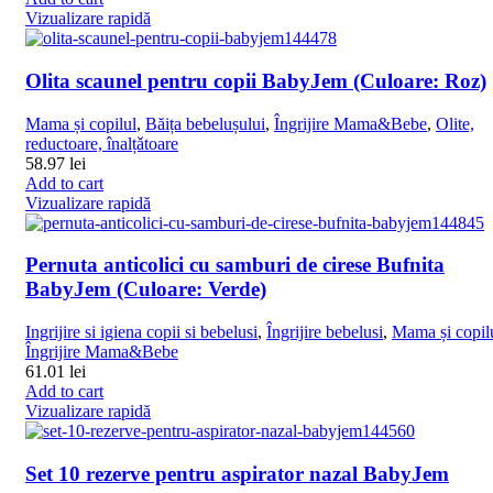
Vizualizare rapidă
Olita scaunel pentru copii BabyJem (Culoare: Roz)
Mama și copilul
,
Băița bebelușului
,
Îngrijire Mama&Bebe
,
Olite,
reductoare, înalțǎtoare
58.97
lei
Add to cart
Vizualizare rapidă
Pernuta anticolici cu samburi de cirese Bufnita
BabyJem (Culoare: Verde)
Ingrijire si igiena copii si bebelusi
,
Îngrijire bebelusi
,
Mama și copil
Îngrijire Mama&Bebe
61.01
lei
Add to cart
Vizualizare rapidă
Set 10 rezerve pentru aspirator nazal BabyJem