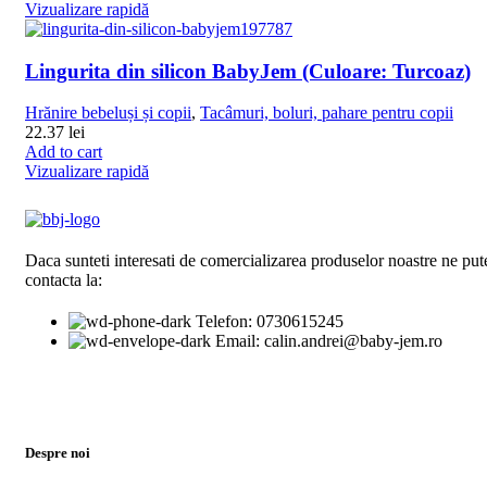
Vizualizare rapidă
Lingurita din silicon BabyJem (Culoare: Turcoaz)
Hrănire bebeluși și copii
,
Tacâmuri, boluri, pahare pentru copii
22.37
lei
Add to cart
Vizualizare rapidă
Daca sunteti interesati de comercializarea produselor noastre ne pute
contacta la:
Telefon: 0730615245
Email: calin.andrei@baby-jem.ro
Despre noi