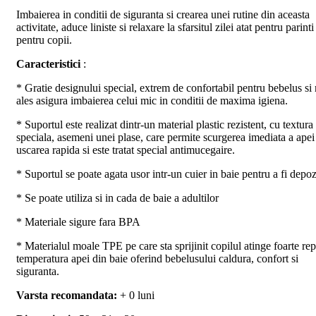
Imbaierea in conditii de siguranta si crearea unei rutine din aceasta
activitate, aduce liniste si relaxare la sfarsitul zilei atat pentru parinti 
pentru copii.
Caracteristici
:
* Gratie designului special, extrem de confortabil pentru bebelus si
ales asigura imbaierea celui mic in conditii de maxima igiena.
* Suportul este realizat dintr-un material plastic rezistent, cu textura
speciala, asemeni unei plase, care permite scurgerea imediata a apei 
uscarea rapida si este tratat special antimucegaire.
* Suportul se poate agata usor intr-un cuier in baie pentru a fi depoz
* Se poate utiliza si in cada de baie a adultilor
* Materiale sigure fara BPA
* Materialul moale TPE pe care sta sprijinit copilul atinge foarte re
temperatura apei din baie oferind bebelusului caldura, confort si
siguranta.
Varsta recomandata:
+ 0 luni