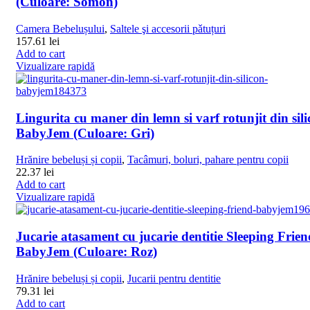
(Culoare: Somon)
Camera Bebelușului
,
Saltele şi accesorii pǎtuțuri
157.61
lei
Add to cart
Vizualizare rapidă
Lingurita cu maner din lemn si varf rotunjit din sil
BabyJem (Culoare: Gri)
Hrănire bebeluși și copii
,
Tacâmuri, boluri, pahare pentru copii
22.37
lei
Add to cart
Vizualizare rapidă
Jucarie atasament cu jucarie dentitie Sleeping Frien
BabyJem (Culoare: Roz)
Hrănire bebeluși și copii
,
Jucarii pentru dentitie
79.31
lei
Add to cart