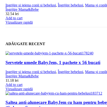
Ingrijire si igiena copii si bebelusi
,
Îngrijire bebelusi
,
Mama și copil
Îngrijire Mama&Bebe
32.54
lei
Add to cart
Vizualizare rapidă
ADĂUGATE RECENT
Servetele umede BabyJem, 1 pachete x 56 bucati
Ingrijire si igiena copii si bebelusi
,
Îngrijire bebelusi
,
Mama și copil
Îngrijire Mama&Bebe
11.18
lei
Add to cart
Vizualizare rapidă
Saltea anti-alunecare BabyJem cu ham pentru bebe