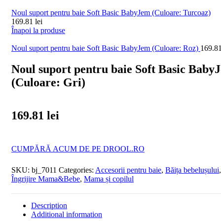
Noul suport pentru baie Soft Basic BabyJem (Culoare: Turcoaz)
169.81
lei
Înapoi la produse
Noul suport pentru baie Soft Basic BabyJem (Culoare: Roz)
169.8
Noul suport pentru baie Soft Basic Baby
(Culoare: Gri)
169.81
lei
CUMPĂRĂ ACUM DE PE DROOL.RO
SKU:
bj_7011
Categories:
Accesorii pentru baie
,
Băița bebelușului
,
Îngrijire Mama&Bebe
,
Mama și copilul
Description
Additional information