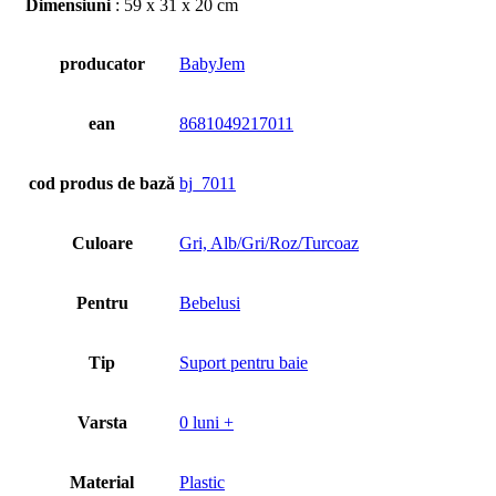
Dimensiuni
: 59 x 31 x 20 cm
producator
BabyJem
ean
8681049217011
cod produs de bază
bj_7011
Culoare
Gri, Alb/Gri/Roz/Turcoaz
Pentru
Bebelusi
Tip
Suport pentru baie
Varsta
0 luni +
Material
Plastic