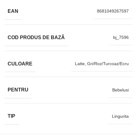
EAN
8681049267597
COD PRODUS DE BAZĂ
bj_7596
CULOARE
Latte, Gri/Roz/Turcoaz/Ecru
PENTRU
Bebelusi
TIP
Lingurita