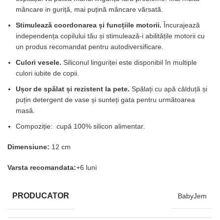
mâncare in guriță, mai puțină mâncare vărsată.
Stimulează coordonarea și funcțiile motorii.
Încurajează
independența copilului tău și stimulează-i abilitățile motorii cu
un produs recomandat pentru autodiversificare.
Culori vesele.
Siliconul linguriței este disponibil în multiple
culori iubite de copii.
Ușor de spălat și rezistent la pete.
Spălați cu apă călduță și
puțin detergent de vase și sunteți gata pentru următoarea
masă.
Compoziție: cupă 100% silicon alimentar.
Dimensiune:
12 cm
Varsta recomandata:
+6 luni
PRODUCATOR
BabyJem