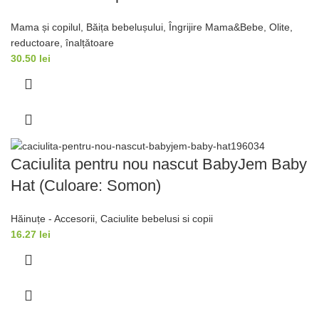
Mama și copilul
,
Băița bebelușului
,
Îngrijire Mama&Bebe
,
Olite,
reductoare, înalțǎtoare
30.50
lei
Caciulita pentru nou nascut BabyJem Baby
Hat (Culoare: Somon)
Hăinuțe - Accesorii
,
Caciulite bebelusi si copii
16.27
lei