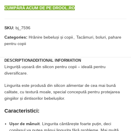
CUMPĂRĂ ACUM DE PE DROOL.RO
SKU:
bj_7596
Categories:
Hrănire bebeluși și copii
,
Tacâmuri, boluri, pahare
pentru copii
DESCRIPTION
ADDITIONAL INFORMATION
Linguriță ușoară din silicon pentru copii – ideală pentru
diversificare.
Lingurita este produsă din silicon alimentar de cea mai bună
calitate, cu textură moale, special concepută pentru protejarea
gingiilor și dintisorilor bebelușilor.
Caracteristici:
Ușor de mânuit
. Lingurita cântărește foarte puțin, deci
copilașul va putea mânui lingurița fără probleme. Mai multă