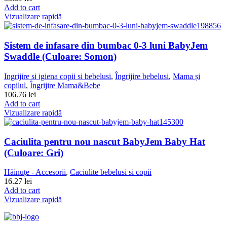
Add to cart
Vizualizare rapidă
Sistem de infasare din bumbac 0-3 luni BabyJem
Swaddle (Culoare: Somon)
Ingrijire si igiena copii si bebelusi
,
Îngrijire bebelusi
,
Mama și
copilul
,
Îngrijire Mama&Bebe
106.76
lei
Add to cart
Vizualizare rapidă
Caciulita pentru nou nascut BabyJem Baby Hat
(Culoare: Gri)
Hăinuțe - Accesorii
,
Caciulite bebelusi si copii
16.27
lei
Add to cart
Vizualizare rapidă