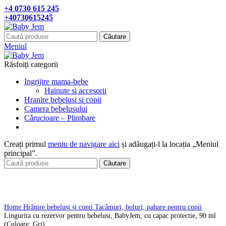
+4 0730 615 245
+40730615245
Căutare
Meniul
Răsfoiți categorii
Ingrijire mama-bebe
Hainute si accesorii
Hranire bebelusi si copii
Camera bebelusului
Cǎrucioare – Plimbare
Creați primul
meniu de navigare aici
și adăugați-l la locația „Meniul
principal”.
Căutare
Click pentru a mari
Home
Hrănire bebeluși și copii
Tacâmuri, boluri, pahare pentru copii
Lingurita cu rezervor pentru bebelusi, BabyJem, cu capac protectie, 90 ml
(Culoare: Gri)