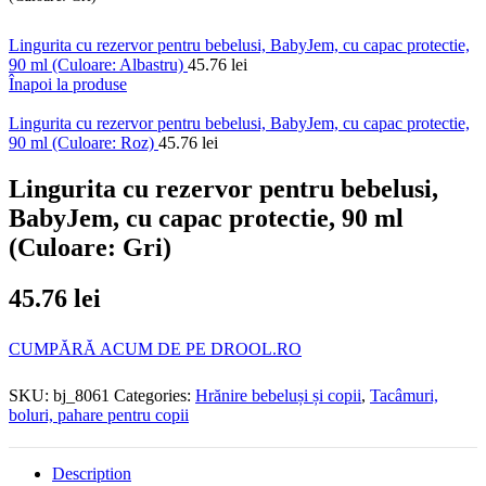
Lingurita cu rezervor pentru bebelusi, BabyJem, cu capac protectie,
90 ml (Culoare: Albastru)
45.76
lei
Înapoi la produse
Lingurita cu rezervor pentru bebelusi, BabyJem, cu capac protectie,
90 ml (Culoare: Roz)
45.76
lei
Lingurita cu rezervor pentru bebelusi,
BabyJem, cu capac protectie, 90 ml
(Culoare: Gri)
45.76
lei
CUMPĂRĂ ACUM DE PE DROOL.RO
SKU:
bj_8061
Categories:
Hrănire bebeluși și copii
,
Tacâmuri,
boluri, pahare pentru copii
Description