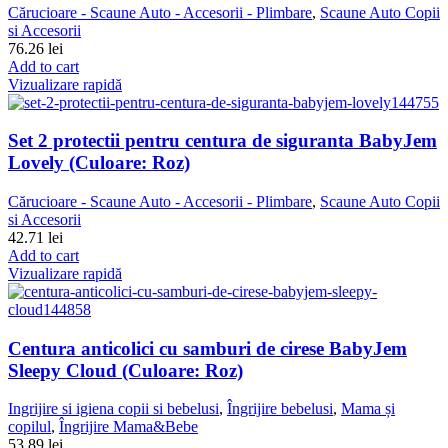
Cărucioare - Scaune Auto - Accesorii - Plimbare
,
Scaune Auto Copii
si Accesorii
76.26
lei
Add to cart
Vizualizare rapidă
Set 2 protectii pentru centura de siguranta BabyJem
Lovely (Culoare: Roz)
Cărucioare - Scaune Auto - Accesorii - Plimbare
,
Scaune Auto Copii
si Accesorii
42.71
lei
Add to cart
Vizualizare rapidă
Centura anticolici cu samburi de cirese BabyJem
Sleepy Cloud (Culoare: Roz)
Ingrijire si igiena copii si bebelusi
,
Îngrijire bebelusi
,
Mama și
copilul
,
Îngrijire Mama&Bebe
53.89
lei