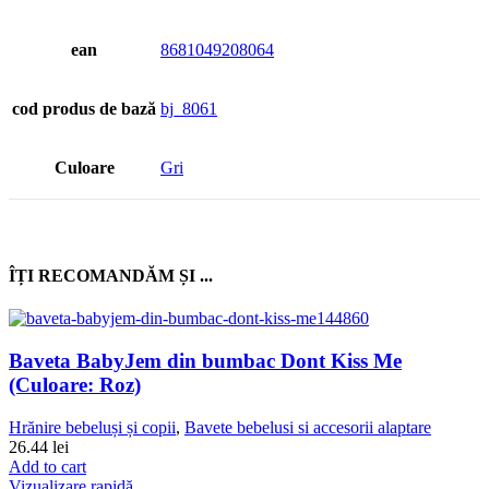
ean
8681049208064
cod produs de bază
bj_8061
Culoare
Gri
ÎȚI RECOMANDĂM ȘI ...
Baveta BabyJem din bumbac Dont Kiss Me
(Culoare: Roz)
Hrănire bebeluși și copii
,
Bavete bebelusi si accesorii alaptare
26.44
lei
Add to cart
Vizualizare rapidă