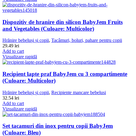
Dispozitiv de hranire din silicon BabyJem Fruits
and Vegetables (Culoare: Multicolor)
Hrănire bebeluși și copii
,
Tacâmuri, boluri, pahare pentru copii
29.49
lei
Add to cart
Vizualizare rapidă
Recipient lapte praf BabyJem cu 3 compartimente
(Culoare: Multicolor)
Hrănire bebeluși și copii
,
Recipiente mancare bebelusi
32.54
lei
Add to cart
Vizualizare rapidă
Set tacamuri din inox pentru copii BabyJem
(Culoare: Bleu)