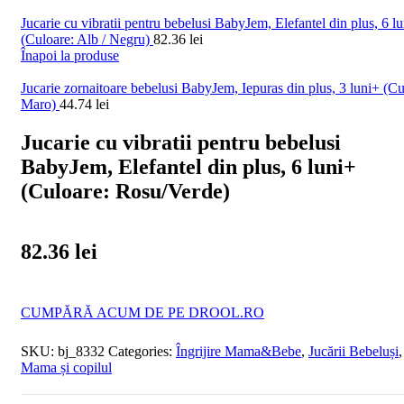
Jucarie cu vibratii pentru bebelusi BabyJem, Elefantel din plus, 6 l
(Culoare: Alb / Negru)
82.36
lei
Înapoi la produse
Jucarie zornaitoare bebelusi BabyJem, Iepuras din plus, 3 luni+ (Cu
Maro)
44.74
lei
Jucarie cu vibratii pentru bebelusi
BabyJem, Elefantel din plus, 6 luni+
(Culoare: Rosu/Verde)
82.36
lei
CUMPĂRĂ ACUM DE PE DROOL.RO
SKU:
bj_8332
Categories:
Îngrijire Mama&Bebe
,
Jucării Bebeluși
,
Mama și copilul