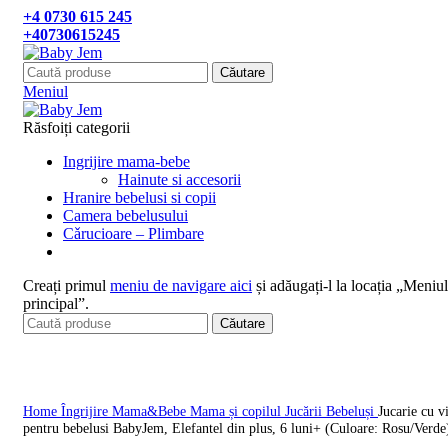
+4 0730 615 245
+40730615245
Căutare
Meniul
Răsfoiți categorii
Ingrijire mama-bebe
Hainute si accesorii
Hranire bebelusi si copii
Camera bebelusului
Cǎrucioare – Plimbare
Creați primul
meniu de navigare aici
și adăugați-l la locația „Meniul
principal”.
Căutare
Click pentru a mari
Home
Îngrijire Mama&Bebe
Mama și copilul
Jucării Bebeluși
Jucarie cu vi
pentru bebelusi BabyJem, Elefantel din plus, 6 luni+ (Culoare: Rosu/Verde