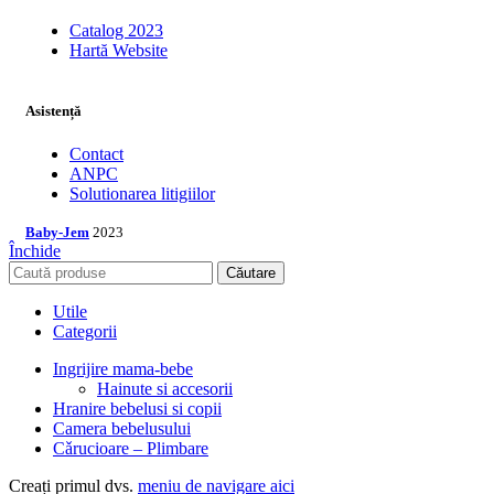
Catalog 2023
Hartă Website
Asistență
Contact
ANPC
Solutionarea litigiilor
Baby-Jem
2023
Închide
Căutare
Utile
Categorii
Ingrijire mama-bebe
Hainute si accesorii
Hranire bebelusi si copii
Camera bebelusului
Cǎrucioare – Plimbare
Creați primul dvs.
meniu de navigare aici