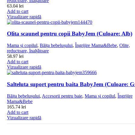
reductoare, înalțǎtoare
63.04
lei
Add to cart
Vizualizare rapidă
Olita scaunel pentru copii BabyJem (Culoare: Alb)
Mama și copilul
,
Băița bebelușului
,
Îngrijire Mama&Bebe
,
Olite,
reductoare, înalțǎtoare
58.97
lei
Add to cart
Vizualizare rapidă
Salteluta suport pentru baita BabyJem (Culoare: Gr
Băița bebelușului
,
Accesorii pentru baie
,
Mama și copilul
,
Îngrijire
Mama&Bebe
165.74
lei
Add to cart
Vizualizare rapidă