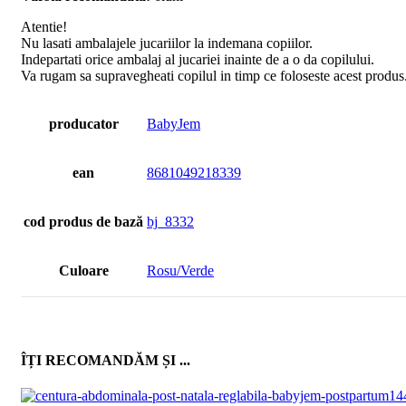
Atentie!
Nu lasati ambalajele jucariilor la indemana copiilor.
Indepartati orice ambalaj al jucariei inainte de a o da copilului.
Va rugam sa supravegheati copilul in timp ce foloseste acest produs
producator
BabyJem
ean
8681049218339
cod produs de bază
bj_8332
Culoare
Rosu/Verde
ÎȚI RECOMANDĂM ȘI ...