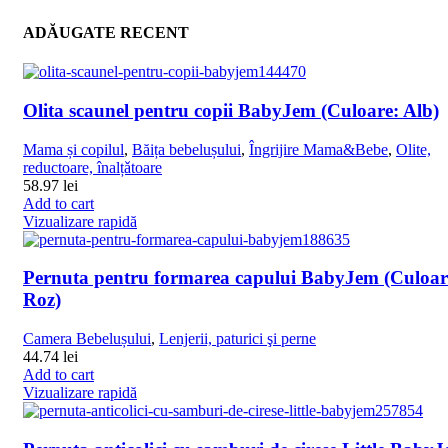
ADĂUGATE RECENT
Olita scaunel pentru copii BabyJem (Culoare: Alb)
Mama și copilul
,
Băița bebelușului
,
Îngrijire Mama&Bebe
,
Olite,
reductoare, înalțǎtoare
58.97
lei
Add to cart
Vizualizare rapidă
Pernuta pentru formarea capului BabyJem (Culoar
Roz)
Camera Bebelușului
,
Lenjerii, paturici şi perne
44.74
lei
Add to cart
Vizualizare rapidă