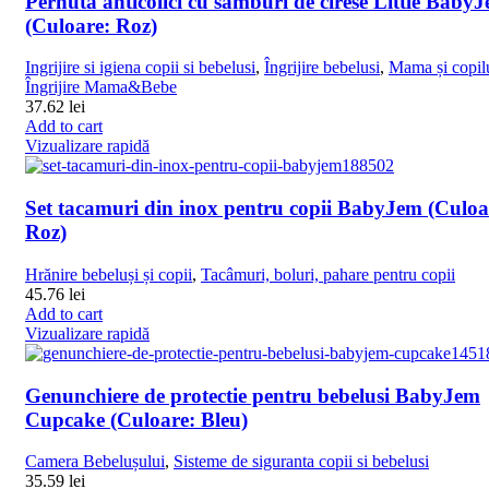
Pernuta anticolici cu samburi de cirese Little Baby
(Culoare: Roz)
Ingrijire si igiena copii si bebelusi
,
Îngrijire bebelusi
,
Mama și copil
Îngrijire Mama&Bebe
37.62
lei
Add to cart
Vizualizare rapidă
Set tacamuri din inox pentru copii BabyJem (Culoa
Roz)
Hrănire bebeluși și copii
,
Tacâmuri, boluri, pahare pentru copii
45.76
lei
Add to cart
Vizualizare rapidă
Genunchiere de protectie pentru bebelusi BabyJem
Cupcake (Culoare: Bleu)
Camera Bebelușului
,
Sisteme de siguranta copii si bebelusi
35.59
lei