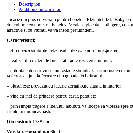
Description
Additional information
Jucarie din plus cu vibratii pentru bebelusi Elefantel de la BabyJem
deveni prietena oricarui bebelus. Moale si placuta la atingere, cu su
atractive si cu vibratii va va insoti pretutindeni.
Caracteristici:
–
stimuleaza simturile bebelusului dezvoltandu-i imaginatia
– realizat din materiale
fine la atingere rezistente in timp.
– datorita culorilor vii si contrastante stimuleaza coordonarea maini
vederea si ajuta la formarea imaginatiei bebelusului
– plusul este prevazut cu jucarie zornaitoare situata in interior
– vine cu inel de prindere pentru carut, patut etc
– prin simpla tragere a inelului, albinuta va incepe sa vibreze spre b
copilului dumneavoastra
Dimensiuni:
15×8 cm
Varsta recomandata:
6luni+