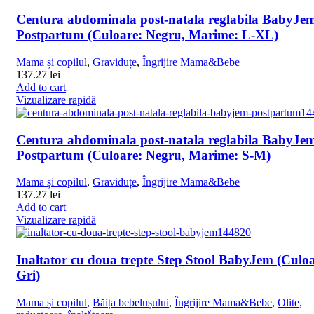
Centura abdominala post-natala reglabila BabyJe
Postpartum (Culoare: Negru, Marime: L-XL)
Mama și copilul
,
Graviduțe
,
Îngrijire Mama&Bebe
137.27
lei
Add to cart
Vizualizare rapidă
Centura abdominala post-natala reglabila BabyJe
Postpartum (Culoare: Negru, Marime: S-M)
Mama și copilul
,
Graviduțe
,
Îngrijire Mama&Bebe
137.27
lei
Add to cart
Vizualizare rapidă
Inaltator cu doua trepte Step Stool BabyJem (Culoa
Gri)
Mama și copilul
,
Băița bebelușului
,
Îngrijire Mama&Bebe
,
Olite,