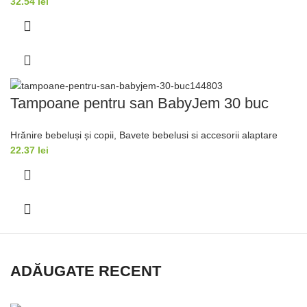
32.54
lei
Tampoane pentru san BabyJem 30 buc
Hrănire bebeluși și copii
,
Bavete bebelusi si accesorii alaptare
22.37
lei
ADĂUGATE RECENT