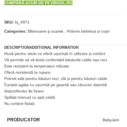
CUMPĂRĂ ACUM DE PE DROOL.RO
SKU:
bj_4971
Categories:
Biberoane şi suzete
,
Hrănire bebeluși și copii
DESCRIPTION
ADDITIONAL INFORMATION
Husă pentru sticle ce oferă ușurință în utilizare și confort.
Vă permite să vă țineți confortabil băuturile calde sau reci.
Este rezistent la temperaturi ridicate.
Oferă rezistență la rupere.
Potrivit atât pentru băuturi reci, cât și pentru băuturi calde.
Îl puteți agăța cu ușurință pe geantă sau cărucior datorită
dispozitivului de fixare.
Spălați manual cu apă caldă.
Nu conține ftalați.
PRODUCATOR
BabyJem