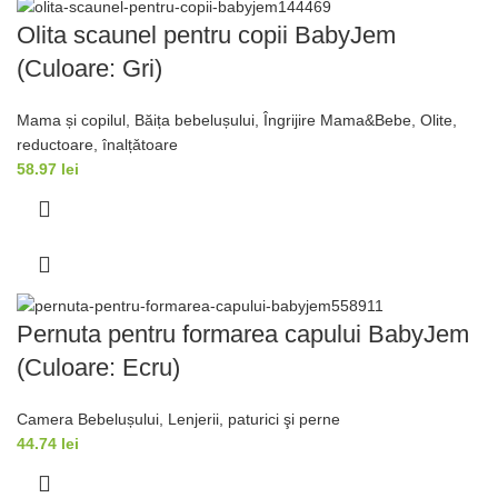
Olita scaunel pentru copii BabyJem
(Culoare: Gri)
Mama și copilul
,
Băița bebelușului
,
Îngrijire Mama&Bebe
,
Olite,
reductoare, înalțǎtoare
58.97
lei
Pernuta pentru formarea capului BabyJem
(Culoare: Ecru)
Camera Bebelușului
,
Lenjerii, paturici şi perne
44.74
lei