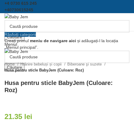
+4 0730 615 245
+40730615245
Răsfoiți categorii
Căutare
Creați primul
meniu de navigare aici
și adăugați-l la locația
Meniul
„Meniul principal”.
Click pentru a mari
Home
Hrănire bebeluși și copii
Biberoane şi suzete
Căutare
Husa pentru sticle BabyJem (Culoare: Roz)
Husa pentru sticle BabyJem (Culoare:
Roz)
21.35
lei