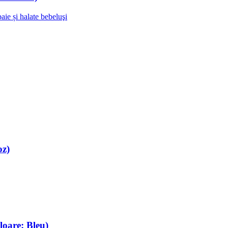
aie și halate bebeluşi
oz)
oare: Bleu)