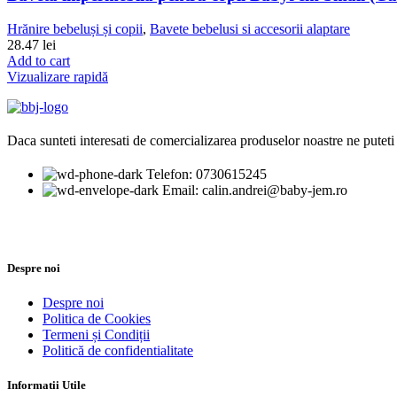
Hrănire bebeluși și copii
,
Bavete bebelusi si accesorii alaptare
28.47
lei
Add to cart
Vizualizare rapidă
Daca sunteti interesati de comercializarea produselor noastre ne puteti 
Telefon: 0730615245
Email: calin.andrei@baby-jem.ro
Despre noi
Despre noi
Politica de Cookies
Termeni și Condiții
Politică de confidentialitate
Informatii Utile