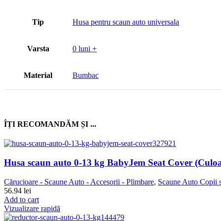
Tip
Husa pentru scaun auto universala
Varsta
0 luni +
Material
Bumbac
ÎȚI RECOMANDĂM ȘI ...
Husa scaun auto 0-13 kg BabyJem Seat Cover (Culoa
Cărucioare - Scaune Auto - Accesorii - Plimbare
,
Scaune Auto Copii s
56.94
lei
Add to cart
Vizualizare rapidă