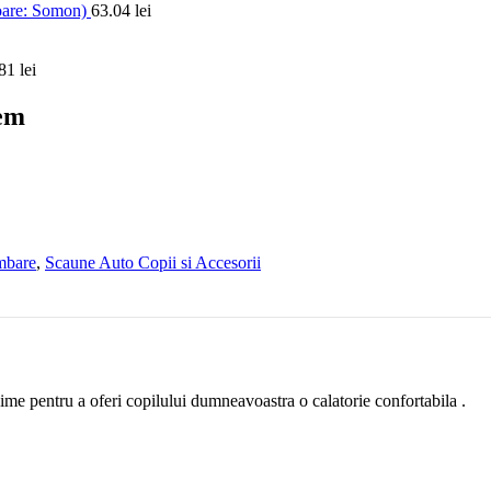
loare: Somon)
63.04
lei
.81
lei
Jem
imbare
,
Scaune Auto Copii si Accesorii
ime pentru a oferi copilului dumneavoastra o calatorie confortabila .