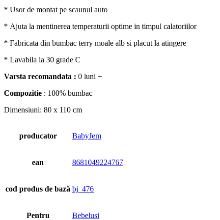
* Usor de montat pe scaunul auto
* Ajuta la mentinerea temperaturii optime in timpul calatoriilor
* Fabricata din bumbac terry moale alb si placut la atingere
* Lavabila la 30 grade C
Varsta recomandata :
0 luni +
Compozitie
: 100% bumbac
Dimensiuni: 80 x 110 cm
producator
BabyJem
ean
8681049224767
cod produs de bază
bj_476
Pentru
Bebelusi