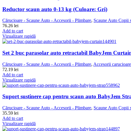
Reductor scaun auto 0-13 kg (Culoare: Gri)
Cărucioare - Scaune Auto - Accesorii - Plimbare
,
Scaune Auto Copii s
76.26
lei
Add to cart
Vizualizare rapidă
Set 2 buc parasolar auto retractabil BabyJem Curtai
Cărucioare - Scaune Auto - Accesorii - Plimbare
,
Accesorii carucioare
72.19
lei
Add to cart
Vizualizare rapidă
Suport sustinere cap pentru scaun auto BabyJem Stra
Cărucioare - Scaune Auto - Accesorii - Plimbare
,
Scaune Auto Copii s
35.59
lei
Add to cart
Vizualizare rapidă