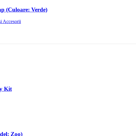
ap (Culoare: Verde)
i Accesorii
y Kit
del: Zoo)