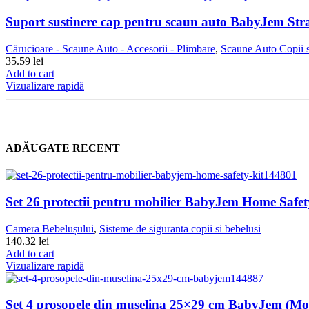
Suport sustinere cap pentru scaun auto BabyJem Str
Cărucioare - Scaune Auto - Accesorii - Plimbare
,
Scaune Auto Copii s
35.59
lei
Add to cart
Vizualizare rapidă
ADĂUGATE RECENT
Set 26 protectii pentru mobilier BabyJem Home Safet
Camera Bebelușului
,
Sisteme de siguranta copii si bebelusi
140.32
lei
Add to cart
Vizualizare rapidă
Set 4 prosopele din muselina 25×29 cm BabyJem (Mo