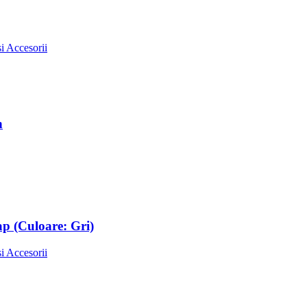
i Accesorii
n
p (Culoare: Gri)
i Accesorii