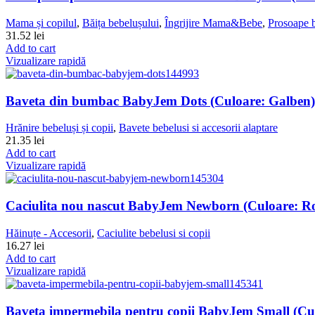
Mama și copilul
,
Băița bebelușului
,
Îngrijire Mama&Bebe
,
Prosoape b
31.52
lei
Add to cart
Vizualizare rapidă
Baveta din bumbac BabyJem Dots (Culoare: Galben)
Hrănire bebeluși și copii
,
Bavete bebelusi si accesorii alaptare
21.35
lei
Add to cart
Vizualizare rapidă
Caciulita nou nascut BabyJem Newborn (Culoare: R
Hăinuțe - Accesorii
,
Caciulite bebelusi si copii
16.27
lei
Add to cart
Vizualizare rapidă
Baveta impermebila pentru copii BabyJem Small (Cul