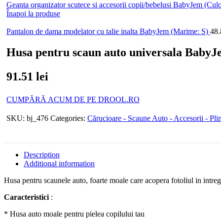
Geanta organizator scutece si accesorii copii/bebelusi BabyJem (Cu
Înapoi la produse
Pantalon de dama modelator cu talie inalta BabyJem (Marime: S)
48
Husa pentru scaun auto universala Baby
91.51
lei
CUMPĂRĂ ACUM DE PE DROOL.RO
SKU:
bj_476
Categories:
Cărucioare - Scaune Auto - Accesorii - Pl
Description
Additional information
Husa pentru scaunele auto, foarte moale care acopera fotoliul in intreg
Caracteristici
:
* Husa auto moale pentru pielea copilului tau