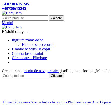
+4 0730 615 245
+40730615245
Căutare
Meniul
Răsfoiți categorii
Ingrijire mama-bebe
Hainute si accesorii
Hranire bebelusi si copii
Camera bebelusului
Cǎrucioare – Plimbare
Creați primul
meniu de navigare aici
și adăugați-l la locația „Meniul p
Căutare
Click pentru a mari
Home
Cărucioare - Scaune Auto - Accesorii - Plimbare
Scaune Auto Copii s