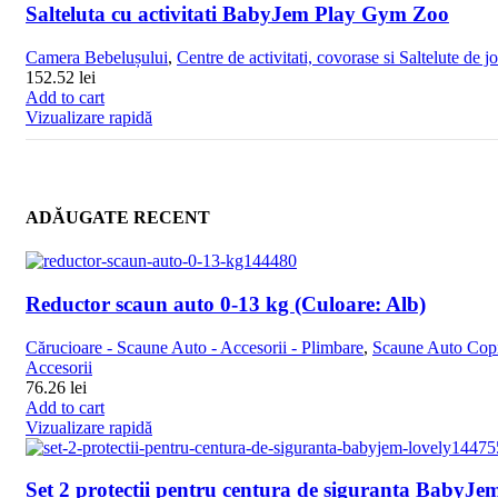
Salteluta cu activitati BabyJem Play Gym Zoo
Camera Bebelușului
,
Centre de activitati, covorase si Saltelute de j
152.52
lei
Add to cart
Vizualizare rapidă
ADĂUGATE RECENT
Reductor scaun auto 0-13 kg (Culoare: Alb)
Cărucioare - Scaune Auto - Accesorii - Plimbare
,
Scaune Auto Copi
Accesorii
76.26
lei
Add to cart
Vizualizare rapidă
Set 2 protectii pentru centura de siguranta BabyJe