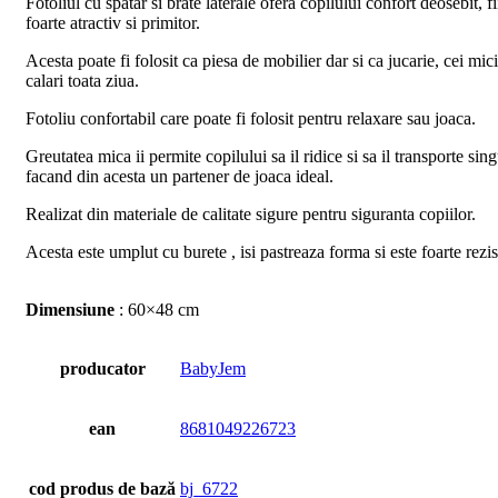
Fotoliul cu spatar si brate laterale ofera copilului confort deosebit, f
foarte atractiv si primitor.
Acesta poate fi folosit ca piesa de mobilier dar si ca jucarie, cei mici
calari toata ziua.
Fotoliu confortabil care poate fi folosit pentru relaxare sau joaca.
Greutatea mica ii permite copilului sa il ridice si sa il transporte sing
facand din acesta un partener de joaca ideal.
Realizat din materiale de calitate sigure pentru siguranta copiilor.
Acesta este umplut cu burete , isi pastreaza forma si este foarte rezi
Dimensiune
: 60×48 cm
producator
BabyJem
ean
8681049226723
cod produs de bază
bj_6722