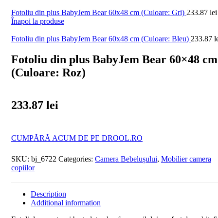
Fotoliu din plus BabyJem Bear 60x48 cm (Culoare: Gri)
233.87
lei
Înapoi la produse
Fotoliu din plus BabyJem Bear 60x48 cm (Culoare: Bleu)
233.87
l
Fotoliu din plus BabyJem Bear 60×48 cm
(Culoare: Roz)
233.87
lei
CUMPĂRĂ ACUM DE PE DROOL.RO
SKU:
bj_6722
Categories:
Camera Bebelușului
,
Mobilier camera
copiilor
Description
Additional information