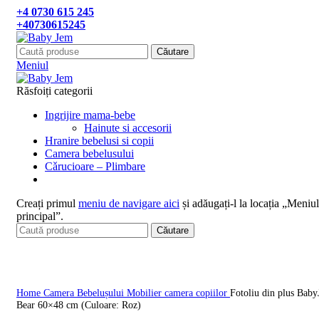
+4 0730 615 245
+40730615245
Căutare
Meniul
Răsfoiți categorii
Ingrijire mama-bebe
Hainute si accesorii
Hranire bebelusi si copii
Camera bebelusului
Cǎrucioare – Plimbare
Creați primul
meniu de navigare aici
și adăugați-l la locația „Meniul
principal”.
Căutare
Click pentru a mari
Home
Camera Bebelușului
Mobilier camera copiilor
Fotoliu din plus Bab
Bear 60×48 cm (Culoare: Roz)