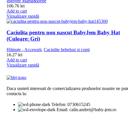
Îngrijire Mama&Bebe
106.76
lei
Add to cart
Vizualizare rapidă
Caciulita pentru nou nascut BabyJem Baby Hat
(Culoare: Gri)
Hăinuțe - Accesorii
,
Caciulite bebelusi si copii
16.27
lei
Add to cart
Vizualizare rapidă
Daca sunteti interesati de comercializarea produselor noastre ne pute
contacta la:
Telefon: 0730615245
Email: calin.andrei@baby-jem.ro