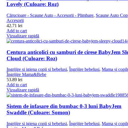
Lovely (Culoare: Roz)
Cărucioare - Scaune Auto - Accesorii - Plimbare
,
Scaune Auto Copi
Accesorii
42.71
lei
Add to cart
Vizualizare rapidă
Centura anticolici cu samburi de cirese BabyJem Sl
Cloud (Culoare: Roz)
Ingrijire si igiena copii si bebelusi
,
Îngrijire bebelusi
,
Mama și copil
Îngrijire Mama&Bebe
53.89
lei
Add to cart
Vizualizare rapidă
Sistem de infasare din bumbac 0-3 luni BabyJem
Swaddle (Culoare: Somon)
Ingrijire si igiena copii si bebelusi
,
Îngrijire bebelusi
,
Mama și copil