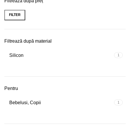
Filtrează după preț
FILTER
Min
Max
price
price
Filtrează după material
Silicon
1
Pentru
Bebelusi, Copii
1