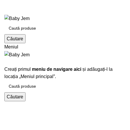
+4 0730 615 245
+40730615245
Căutare
Meniul
Răsfoiți categorii
Creați primul
meniu de navigare aici
și adăugați-l la
locația „Meniul principal”.
Căutare
Latte,
Ecru/Gri/Latte/Maro/Roz/Vernil