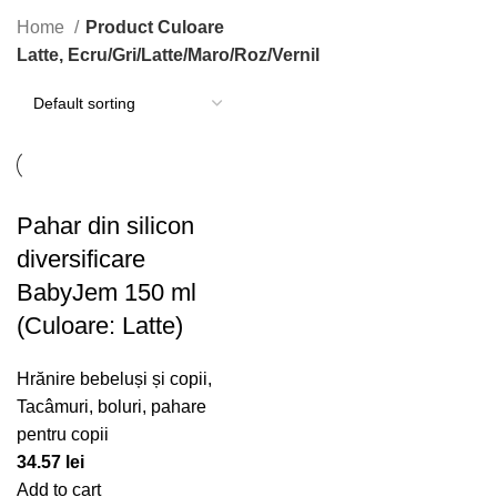
Categorii
Home
Product Culoare
Latte, Ecru/Gri/Latte/Maro/Roz/Vernil
Pahar din silicon
diversificare
BabyJem 150 ml
(Culoare: Latte)
Hrănire bebeluși și copii
,
Tacâmuri, boluri, pahare
pentru copii
34.57
lei
Add to cart