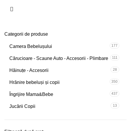
Categorii de produse
177
Camera Bebelușului
111
Cărucioare - Scaune Auto - Accesorii - Plimbare
28
Hăinuțe - Accesorii
350
Hrănire bebeluși și copii
437
Îngrijire Mama&Bebe
13
Jucării Copii