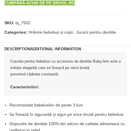
CUMPĂRĂ ACUM DE PE DROOL.RO
SKU:
bj_7502
Categories:
Hrănire bebeluși și copii
,
Jucarii pentru dentitie
DESCRIPTION
ADDITIONAL INFORMATION
Cravata pentru bebelusi cu accesoriu de dentitie BabyJem este o 
soluție elegantă care se fixează pe orice ținută 
previnind căderea constantă.
Caracterisitici:
Recomandat bebelusilor de peste 3 luni
Se fixează în siguranță și sigur pe orice ținută pentru bebeluși
Dispozitiv de dentitie 100% din silicon de calitate alimentara cu
umflaturi in relief