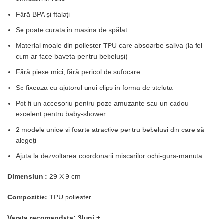
Fără BPA și ftalați
Se poate curata in mașina de spălat
Material moale din poliester TPU care absoarbe saliva (la fel
cum ar face baveta pentru bebeluși)
Fără piese mici, fără pericol de sufocare
Se fixeaza cu ajutorul unui clips in forma de steluta
Pot fi un accesoriu pentru poze amuzante sau un cadou
excelent pentru baby-shower
2 modele unice si foarte atractive pentru bebelusi din care să
alegeți
Ajuta la dezvoltarea coordonarii miscarilor ochi-gura-manuta
Dimensiuni:
29 X 9 cm
Compozitie:
TPU poliester
Varsta recomandata: 3luni +