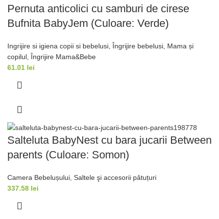
Pernuta anticolici cu samburi de cirese
Bufnita BabyJem (Culoare: Verde)
Ingrijire si igiena copii si bebelusi
,
Îngrijire bebelusi
,
Mama și
copilul
,
Îngrijire Mama&Bebe
61.01
lei
Salteluta BabyNest cu bara jucarii Between
parents (Culoare: Somon)
Camera Bebelușului
,
Saltele şi accesorii pǎtuțuri
337.58
lei