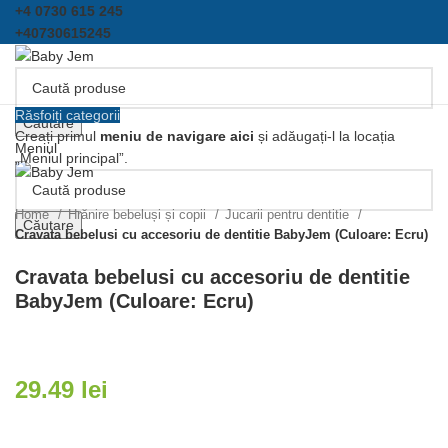
+4 0730 615 245
+40730615245
Răsfoiți categorii
Căutare
Creați primul
meniu de navigare aici
și adăugați-l la locația
Meniul
„Meniul principal”.
Click pentru a mari
Home
Hrănire bebeluși și copii
Jucarii pentru dentitie
Căutare
Cravata bebelusi cu accesoriu de dentitie BabyJem (Culoare: Ecru)
Cravata bebelusi cu accesoriu de dentitie
BabyJem (Culoare: Ecru)
29.49
lei