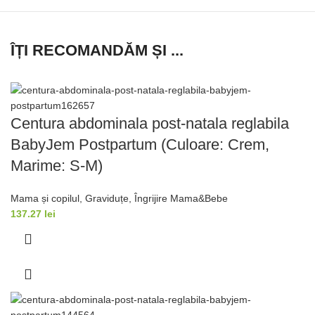
ÎȚI RECOMANDĂM ȘI ...
Centura abdominala post-natala reglabila
BabyJem Postpartum (Culoare: Crem,
Marime: S-M)
Mama și copilul
,
Graviduțe
,
Îngrijire Mama&Bebe
137.27
lei