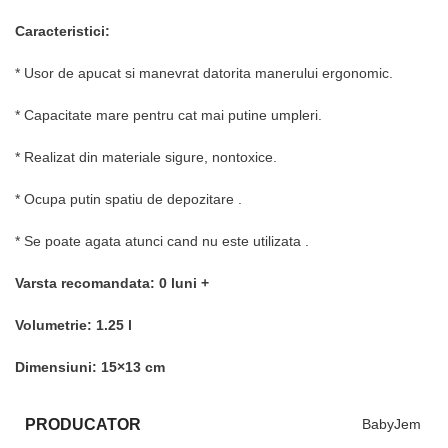
Caracteristici:
* Usor de apucat si manevrat datorita manerului ergonomic.
* Capacitate mare pentru cat mai putine umpleri.
* Realizat din materiale sigure, nontoxice.
* Ocupa putin spatiu de depozitare .
* Se poate agata atunci cand nu este utilizata .
Varsta recomandata: 0 luni +
Volumetrie:
1.25 l
Dimensiuni:
15×13 cm
PRODUCATOR
BabyJem