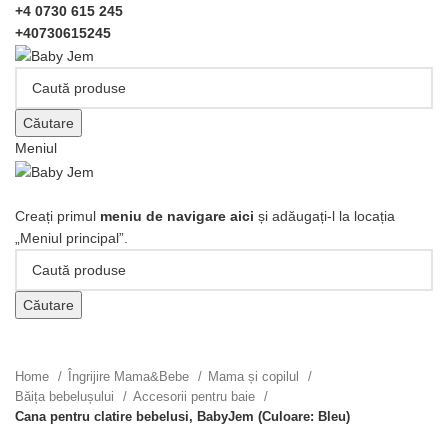
+4 0730 615 245
+40730615245
Căutare
Meniul
Răsfoiți categorii
Creați primul
meniu de navigare aici
și adăugați-l la locația
„Meniul principal”.
Căutare
Click pentru a mari
Home
Îngrijire Mama&Bebe
Mama și copilul
Băița bebelușului
Accesorii pentru baie
Cana pentru clatire bebelusi, BabyJem (Culoare: Bleu)