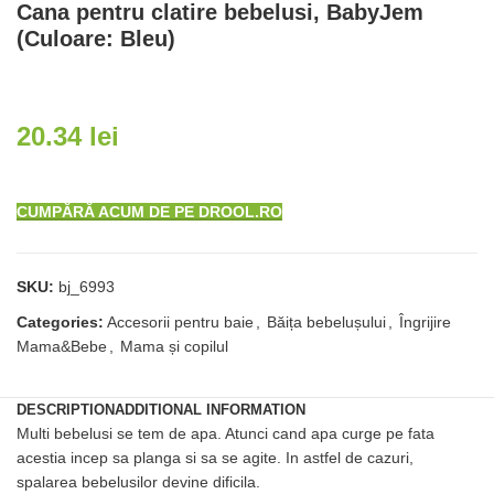
Cana pentru clatire bebelusi, BabyJem
(Culoare: Bleu)
20.34
lei
CUMPĂRĂ ACUM DE PE DROOL.RO
SKU:
bj_6993
Categories:
Accesorii pentru baie
,
Băița bebelușului
,
Îngrijire
Mama&Bebe
,
Mama și copilul
DESCRIPTION
ADDITIONAL INFORMATION
Multi bebelusi se tem de apa. Atunci cand apa curge pe fata
acestia incep sa planga si sa se agite. In astfel de cazuri,
spalarea bebelusilor devine dificila.