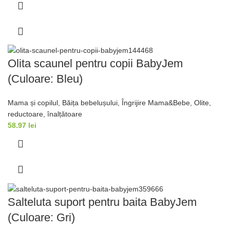
Olita scaunel pentru copii BabyJem
(Culoare: Bleu)
Mama și copilul
,
Băița bebelușului
,
Îngrijire Mama&Bebe
,
Olite,
reductoare, înalțǎtoare
58.97
lei
Salteluta suport pentru baita BabyJem
(Culoare: Gri)