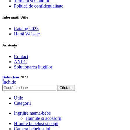
Termeni și Condiții
Politică de confidentialitate
Informatii Utile
Catalog 2023
Hartă Website
Asistență
Contact
ANPC
Solutionarea litigiilor
Baby-Jem
2023
Închide
Căutare
Utile
Categorii
Ingrijire mama-bebe
Hainute si accesorii
Hranire bebelusi si copii
Camera bebelusului