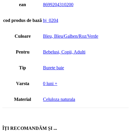
ean
8699204310200
cod produs de bază
bj_0204
Culoare
Bleu, Bleu/Galben/Roz/Verde
Pentru
Bebelusi, Copii, Adulti
Tip
Burete baie
Varsta
0 luni +
Material
Celuloza naturala
ÎȚI RECOMANDĂM ȘI ...