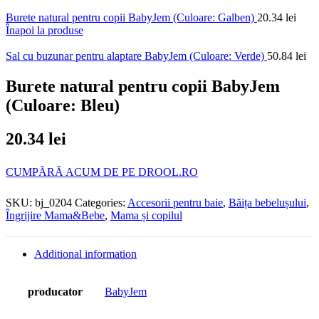
Burete natural pentru copii BabyJem (Culoare: Galben)
20.34
lei
Înapoi la produse
Sal cu buzunar pentru alaptare BabyJem (Culoare: Verde)
50.84
lei
Burete natural pentru copii BabyJem
(Culoare: Bleu)
20.34
lei
CUMPĂRĂ ACUM DE PE DROOL.RO
SKU:
bj_0204
Categories:
Accesorii pentru baie
,
Băița bebelușului
,
Îngrijire Mama&Bebe
,
Mama și copilul
Additional information
producator
BabyJem