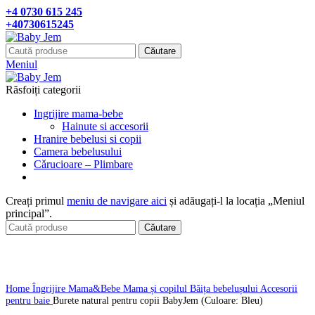
+4 0730 615 245
+40730615245
Căutare
Meniul
Răsfoiți categorii
Ingrijire mama-bebe
Hainute si accesorii
Hranire bebelusi si copii
Camera bebelusului
Cǎrucioare – Plimbare
Creați primul
meniu de navigare aici
și adăugați-l la locația „Meniul
principal”.
Căutare
Click pentru a mari
Home
Îngrijire Mama&Bebe
Mama și copilul
Băița bebelușului
Accesorii
pentru baie
Burete natural pentru copii BabyJem (Culoare: Bleu)