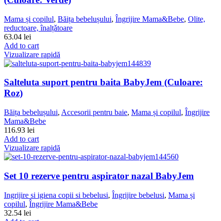
Mama și copilul
,
Băița bebelușului
,
Îngrijire Mama&Bebe
,
Olite,
reductoare, înalțǎtoare
63.04
lei
Add to cart
Vizualizare rapidă
Salteluta suport pentru baita BabyJem (Culoare:
Roz)
Băița bebelușului
,
Accesorii pentru baie
,
Mama și copilul
,
Îngrijire
Mama&Bebe
116.93
lei
Add to cart
Vizualizare rapidă
Set 10 rezerve pentru aspirator nazal BabyJem
Ingrijire si igiena copii si bebelusi
,
Îngrijire bebelusi
,
Mama și
copilul
,
Îngrijire Mama&Bebe
32.54
lei