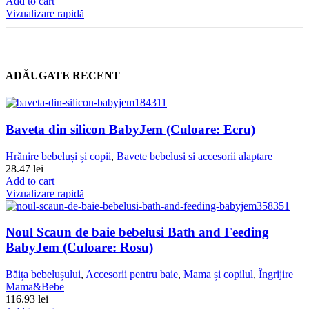
Add to cart
Vizualizare rapidă
ADĂUGATE RECENT
Baveta din silicon BabyJem (Culoare: Ecru)
Hrănire bebeluși și copii
,
Bavete bebelusi si accesorii alaptare
28.47
lei
Add to cart
Vizualizare rapidă
Noul Scaun de baie bebelusi Bath and Feeding
BabyJem (Culoare: Rosu)
Băița bebelușului
,
Accesorii pentru baie
,
Mama și copilul
,
Îngrijire
Mama&Bebe
116.93
lei