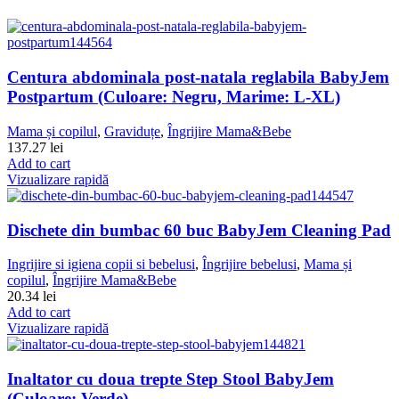
Centura abdominala post-natala reglabila BabyJem
Postpartum (Culoare: Negru, Marime: L-XL)
Mama și copilul
,
Graviduțe
,
Îngrijire Mama&Bebe
137.27
lei
Add to cart
Vizualizare rapidă
Dischete din bumbac 60 buc BabyJem Cleaning Pad
Ingrijire si igiena copii si bebelusi
,
Îngrijire bebelusi
,
Mama și
copilul
,
Îngrijire Mama&Bebe
20.34
lei
Add to cart
Vizualizare rapidă
Inaltator cu doua trepte Step Stool BabyJem
(Culoare: Verde)