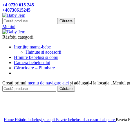
+4 0730 615 245
+40730615245
Căutare
Meniul
Răsfoiți categorii
Ingrijire mama-bebe
Hainute si accesorii
Hranire bebelusi si copii
Camera bebelusului
Cǎrucioare – Plimbare
Creați primul
meniu de navigare aici
și adăugați-l la locația „Meniul p
Căutare
Click pentru a mari
Home
Hrănire bebeluși și copii
Bavete bebelusi si accesorii alaptare
Baveta 