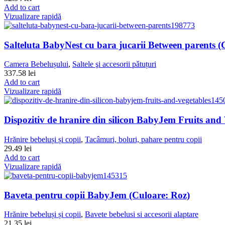
Add to cart
Vizualizare rapidă
Salteluta BabyNest cu bara jucarii Between parents (
Camera Bebelușului
,
Saltele şi accesorii pǎtuțuri
337.58
lei
Add to cart
Vizualizare rapidă
Dispozitiv de hranire din silicon BabyJem Fruits and 
Hrănire bebeluși și copii
,
Tacâmuri, boluri, pahare pentru copii
29.49
lei
Add to cart
Vizualizare rapidă
Baveta pentru copii BabyJem (Culoare: Roz)
Hrănire bebeluși și copii
,
Bavete bebelusi si accesorii alaptare
21.35
lei