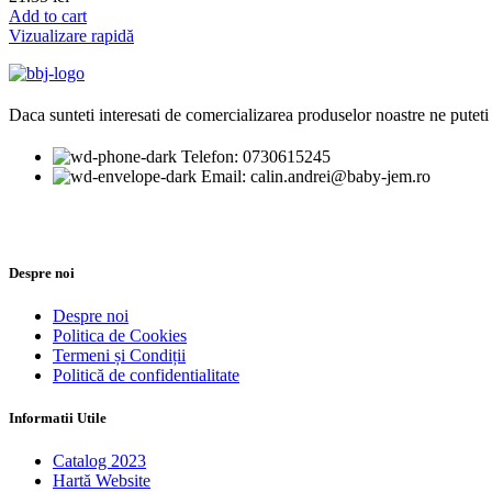
Add to cart
Vizualizare rapidă
Daca sunteti interesati de comercializarea produselor noastre ne puteti 
Telefon: 0730615245
Email: calin.andrei@baby-jem.ro
Despre noi
Despre noi
Politica de Cookies
Termeni și Condiții
Politică de confidentialitate
Informatii Utile
Catalog 2023
Hartă Website