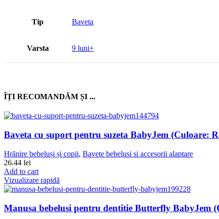
Tip
Baveta
Varsta
9 luni+
ÎȚI RECOMANDĂM ȘI ...
Baveta cu suport pentru suzeta BabyJem (Culoare: R
Hrănire bebeluși și copii
,
Bavete bebelusi si accesorii alaptare
26.44
lei
Add to cart
Vizualizare rapidă
Manusa bebelusi pentru dentitie Butterfly BabyJem (