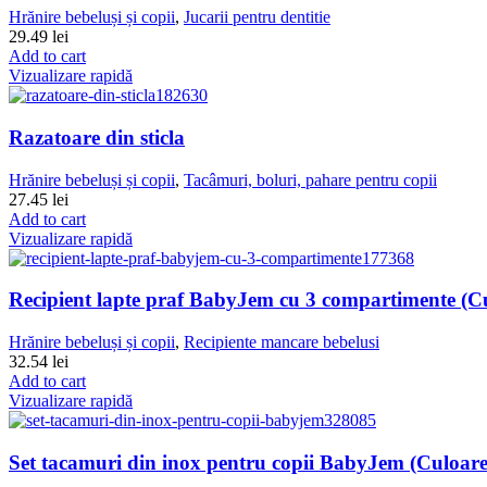
Hrănire bebeluși și copii
,
Jucarii pentru dentitie
29.49
lei
Add to cart
Vizualizare rapidă
Razatoare din sticla
Hrănire bebeluși și copii
,
Tacâmuri, boluri, pahare pentru copii
27.45
lei
Add to cart
Vizualizare rapidă
Recipient lapte praf BabyJem cu 3 compartimente (C
Hrănire bebeluși și copii
,
Recipiente mancare bebelusi
32.54
lei
Add to cart
Vizualizare rapidă
Set tacamuri din inox pentru copii BabyJem (Culoare