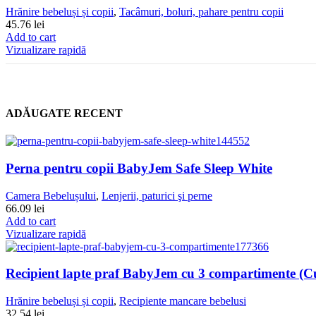
Hrănire bebeluși și copii
,
Tacâmuri, boluri, pahare pentru copii
45.76
lei
Add to cart
Vizualizare rapidă
ADĂUGATE RECENT
Perna pentru copii BabyJem Safe Sleep White
Camera Bebelușului
,
Lenjerii, paturici şi perne
66.09
lei
Add to cart
Vizualizare rapidă
Recipient lapte praf BabyJem cu 3 compartimente (Cu
Hrănire bebeluși și copii
,
Recipiente mancare bebelusi
32.54
lei