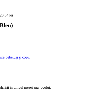
20.34
lei
Bleu)
ire bebeluși și copii
aririi in timpul mesei sau jocului.