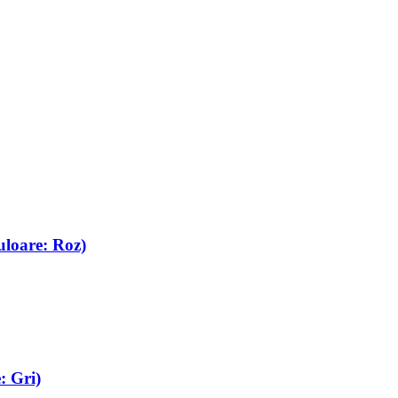
uloare: Roz)
: Gri)