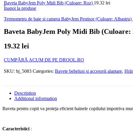
Baveta BabyJem Poly Midi Bib (Culoare: Roz)
19.32
lei
Înapoi la produse
Termometru de baie si camera BabyJem Pestisor (Culoare: Albastru)
Baveta BabyJem Poly Midi Bib (Culoare: 
19.32
lei
CUMPĂRĂ ACUM DE PE DROOL.RO
SKU:
bj_5083
Categories:
Bavete bebelusi si accesorii alaptare
,
Hrăn
Description
Additional information
Baveta pentru copii va proteja eficient hainele copilului impotriva murd
Caracteristici
: