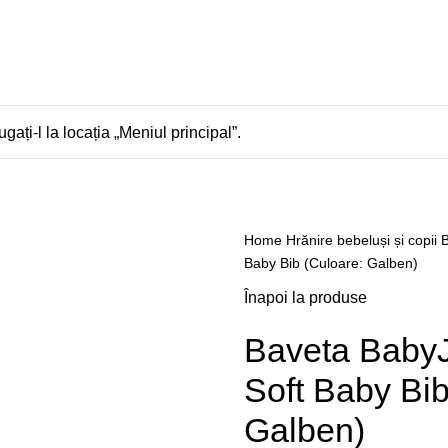
gați-l la locația „Meniul principal”.
Home
Hrănire bebeluși și copii
B
Baby Bib (Culoare: Galben)
Înapoi la produse
Baveta BabyJ
Soft Baby Bib
Galben)