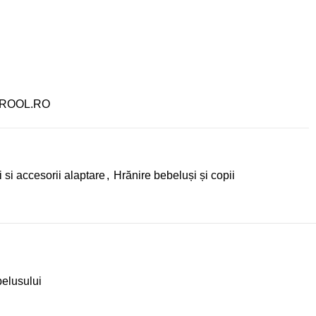
ROOL.RO
 si accesorii alaptare
,
Hrănire bebeluși și copii
belusului