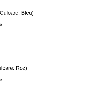
Culoare: Bleu)
re
loare: Roz)
re