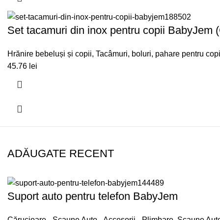
Set tacamuri din inox pentru copii BabyJem 
Hrănire bebeluși și copii
,
Tacâmuri, boluri, pahare pentru copi
45.76
lei
ADĂUGATE RECENT
Suport auto pentru telefon BabyJem
Cărucioare - Scaune Auto - Accesorii - Plimbare
,
Scaune Auto