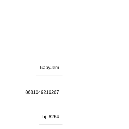
BabyJem
8681049216267
bj_6264