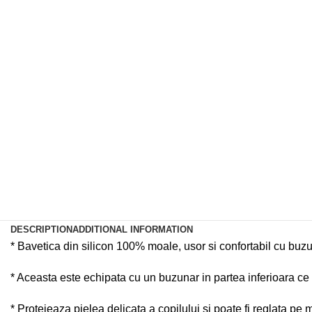
DESCRIPTION
ADDITIONAL INFORMATION
* Bavetica din silicon
100
%
moale
,
usor
si
confortabil
cu buz
* Aceasta este echipata cu un buzunar in partea inferioara ce p
* Protejeaza pielea delicata a copilului si poate fi reglata pe 