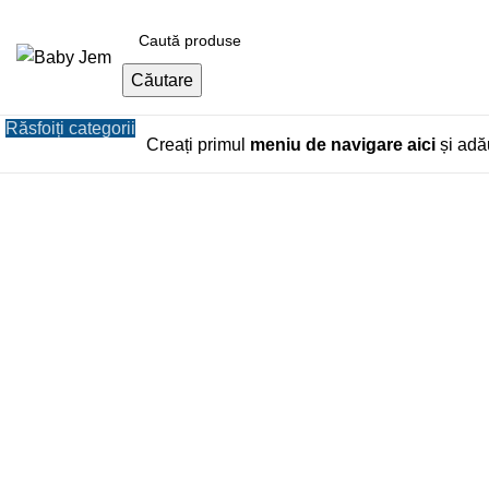
Căutare
Răsfoiți categorii
Creați primul
meniu de navigare aici
și adău
Click pentru a mari