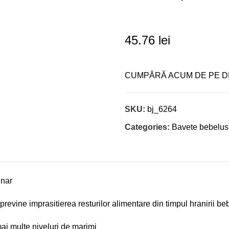
45.76
lei
CUMPĂRĂ ACUM DE PE D
SKU:
bj_6264
Categories:
Bavete bebelusi
unar
revine imprasitierea resturilor alimentare din timpul hranirii be
mai multe niveluri de marimi