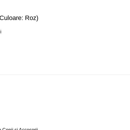
(Culoare: Roz)
i
 Copii si Accesorii