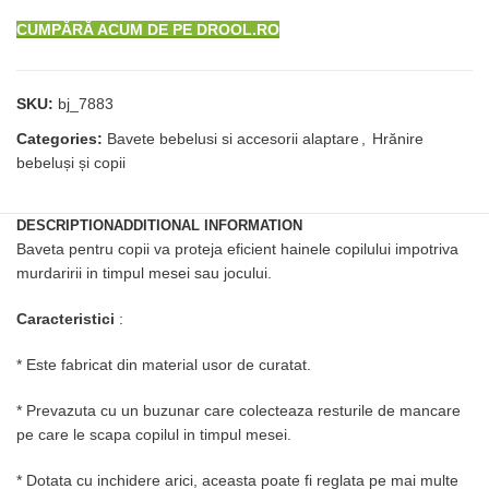
CUMPĂRĂ ACUM DE PE DROOL.RO
SKU:
bj_7883
Categories:
Bavete bebelusi si accesorii alaptare
,
Hrănire
bebeluși și copii
DESCRIPTION
ADDITIONAL INFORMATION
Baveta pentru copii va proteja eficient hainele copilului impotriva
murdaririi in timpul mesei sau jocului.
Caracteristici
:
* Este fabricat din material usor de curatat.
* Prevazuta cu un buzunar care colecteaza resturile de mancare
pe care le scapa copilul in timpul mesei.
* Dotata cu inchidere arici, aceasta poate fi reglata pe mai multe