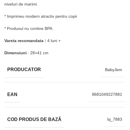
niveluri de marimi.
* Imprimeu modern atractiv pentru copii
* Produsul nu contine BPA.
Varsta recomandata :
4 luni +
Dimensiuni
: 28×41 cm
PRODUCATOR
BabyJem
EAN
8681049227881
COD PRODUS DE BAZĂ
bj_7883