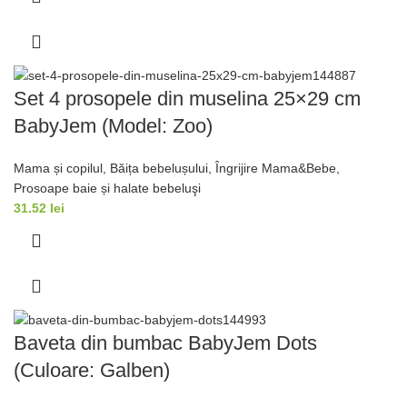
Set 4 prosopele din muselina 25×29 cm
BabyJem (Model: Zoo)
Mama și copilul
,
Băița bebelușului
,
Îngrijire Mama&Bebe
,
Prosoape baie și halate bebeluşi
31.52
lei
Baveta din bumbac BabyJem Dots
(Culoare: Galben)