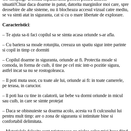
situatii!Chiar daca doarme in patut, datorita marginilor moi care, spre
deosebire de alte sisteme, nu ii blocheaza accesul vizual catre mediu,
se va simti atat in siguranta, cat si cu o mare libertate de explorare.
Caracteristici
:
– Te ajuta sa-ti faci copilul sa se simta acasa oriunde s-ar afla.
– Cu bariera sa moale rotunjita, creeaza un spatiu sigur intre parinte
si copil in timp ce dormiti
– Copilul doarme in siguranta, oriunde ar fi. Protectia moale si
comoda, in forma de cuib, il tine pe cel mic intr-o pozitie sigura,
astfel incat sa nu se rostogoleasca.
– Il poti muta usor, cu toate ale lui, oriunde ai fi: in toate camerele,
pe terasa, in carucior.
– ll poti lua cu tine in calatorii, iar bebe va dormi oriunde in micul
sau cuib, in care se simte protejat
– Daca se obisnuieste sa doarma acolo, acesta va fi culcusului lui
pentru mult timp: are o zona de siguranta si intimitate bine si
confortabil delimitata.