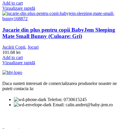
Add to cart
Vizualizare rapidă
Jucarie din plus pentru copii BabyJem Sleeping
Mate Small Bunny (Culoare: Gri)
Jucării Copii
,
Jocuri
101.68
lei
Add to cart
Vizualizare rapidă
Daca sunteti interesati de comercializarea produselor noastre ne
puteti contacta la:
Telefon: 0730615245
Email: calin.andrei@baby-jem.ro