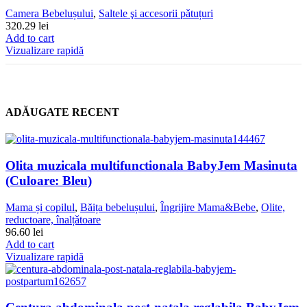
Camera Bebelușului
,
Saltele şi accesorii pǎtuțuri
320.29
lei
Add to cart
Vizualizare rapidă
ADĂUGATE RECENT
Olita muzicala multifunctionala BabyJem Masinuta
(Culoare: Bleu)
Mama și copilul
,
Băița bebelușului
,
Îngrijire Mama&Bebe
,
Olite,
reductoare, înalțǎtoare
96.60
lei
Add to cart
Vizualizare rapidă