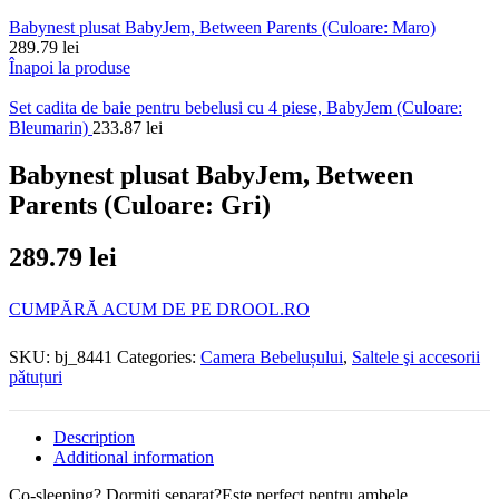
Babynest plusat BabyJem, Between Parents (Culoare: Maro)
289.79
lei
Înapoi la produse
Set cadita de baie pentru bebelusi cu 4 piese, BabyJem (Culoare:
Bleumarin)
233.87
lei
Babynest plusat BabyJem, Between
Parents (Culoare: Gri)
289.79
lei
CUMPĂRĂ ACUM DE PE DROOL.RO
SKU:
bj_8441
Categories:
Camera Bebelușului
,
Saltele şi accesorii
pǎtuțuri
Description
Additional information
Co-sleeping? Dormiti separat?Este perfect pentru ambele