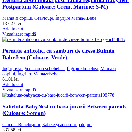
Centura abdominala post-natala reglabila BabyJem
Postpartum (Culoare: Crem, Marime: S-M)
Mama și copilul
,
Graviduțe
,
Îngrijire Mama&Bebe
137.27
lei
Add to cart
Vizualizare rapidă
Pernuta anticolici cu samburi de cirese Bufnita
BabyJem (Culoare: Verde)
Ingrijire si igiena copii si bebelusi
,
Îngrijire bebelusi
,
Mama și
copilul
,
Îngrijire Mama&Bebe
61.01
lei
Add to cart
Vizualizare rapidă
Salteluta BabyNest cu bara jucarii Between parents
(Culoare: Somon)
Camera Bebelușului
,
Saltele şi accesorii pǎtuțuri
337.58
lei