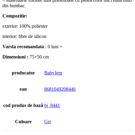
– Materialele folosite sunt prietenoase cu pielea celor mici husa fiind
din bumbac.
Compozitie:
exterior: 100% poliester
interior: fibre de silicon
Varsta recomandata
: 0 luni +
Dimensiuni :
75×50 cm
producator
BabyJem
ean
8681049208446
cod produs de bază
bj_8441
Culoare
Gri