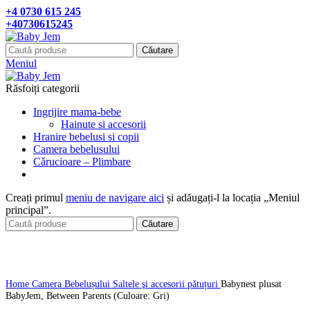
+4 0730 615 245
+40730615245
Căutare
Meniul
Răsfoiți categorii
Ingrijire mama-bebe
Hainute si accesorii
Hranire bebelusi si copii
Camera bebelusului
Cǎrucioare – Plimbare
Creați primul
meniu de navigare aici
și adăugați-l la locația „Meniul
principal”.
Căutare
Click pentru a mari
Home
Camera Bebelușului
Saltele şi accesorii pǎtuțuri
Babynest plusat
BabyJem, Between Parents (Culoare: Gri)