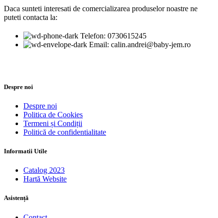
Daca sunteti interesati de comercializarea produselor noastre ne
puteti contacta la:
Telefon: 0730615245
Email: calin.andrei@baby-jem.ro
Despre noi
Despre noi
Politica de Cookies
Termeni și Condiții
Politică de confidentialitate
Informatii Utile
Catalog 2023
Hartă Website
Asistență
Contact