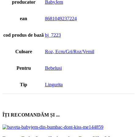
producator
BabyJem
ean
8681049237224
cod produs de bază
bj_7223
Culoare
Roz, Ecru/Gri/Roz/Vernil
Pentru
Bebelusi
Tip
Lingurita
ÎȚI RECOMANDĂM ȘI ...