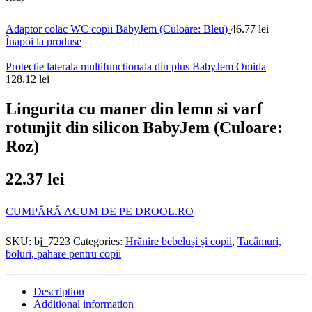
Adaptor colac WC copii BabyJem (Culoare: Bleu)
46.77
lei
Înapoi la produse
Protectie laterala multifunctionala din plus BabyJem Omida
128.12
lei
Lingurita cu maner din lemn si varf
rotunjit din silicon BabyJem (Culoare:
Roz)
22.37
lei
CUMPĂRĂ ACUM DE PE DROOL.RO
SKU:
bj_7223
Categories:
Hrănire bebeluși și copii
,
Tacâmuri,
boluri, pahare pentru copii
Description
Additional information