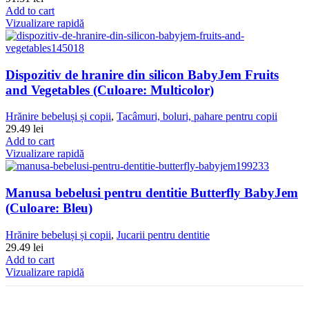
Add to cart
Vizualizare rapidă
Dispozitiv de hranire din silicon BabyJem Fruits
and Vegetables (Culoare: Multicolor)
Hrănire bebeluși și copii
,
Tacâmuri, boluri, pahare pentru copii
29.49
lei
Add to cart
Vizualizare rapidă
Manusa bebelusi pentru dentitie Butterfly BabyJem
(Culoare: Bleu)
Hrănire bebeluși și copii
,
Jucarii pentru dentitie
29.49
lei
Add to cart
Vizualizare rapidă