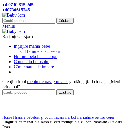
+4 0730 615 245
+40730615245
Căutare
Meniul
Răsfoiți categorii
Ingrijire mama-bebe
Hainute si accesorii
Hranire bebelusi si copii
Camera bebelusului
Cǎrucioare – Plimbare
Creați primul
meniu de navigare aici
și adăugați-l la locația „Meniul
principal”.
Căutare
Click pentru a mari
Home
Hrănire bebeluși și copii
Tacâmuri, boluri, pahare pentru copii
Lingurita cu maner din lemn si varf rotunjit din silicon BabyJem (Culoare:
Roz)