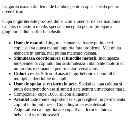
Lingurita usoara din lemn de bambus pentru copii – ideala pentru
diversificare.
Cupa linguritei este produsa din silicon alimentar de cea mai buna
calitate, cu textura moale, special conceputa pentru protejarea
gingiilor si dintisorilor bebelusilor.
Usor de manuit
. Lingurita cantareste foarte putin, deci
copilasul va putea manui lingurita fara probleme. Mai multa
mancare in gurita, mai putina mancare varsata.
Stimuleaza coordonarea si functiile motorii.
Incurajeaza
independenta copilului tau si stimuleaza-i abilitatile motorii cu
un produs recomandat pentru autodiversificare.
Culori vesele.
Siliconul atasat linguritei este disponibil in
multiple culori iubite de copii.
Usor de spalat si rezistent la pete.
Spalati cu apa calduta si
putin detergent de vase si sunteti gata pentru urmatoarea masa.
Compozitie: cupa 100% silicon alimentar.
Atentie!
Este foarte important sa supravegheati in permanenta
copilul in timpul mesei. Cupa linguritei este detasabila.
Asigurati-va ca lingurita are cupa fixata ferm inainte ca
bebelusul sa o folosească.