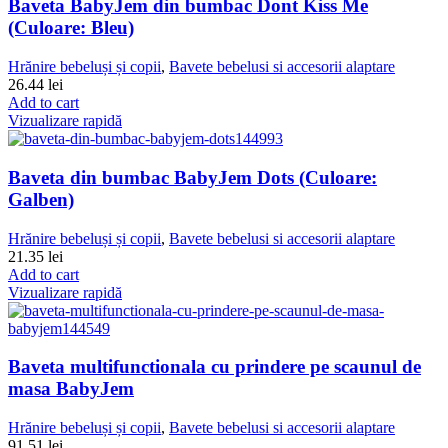
Baveta BabyJem din bumbac Dont Kiss Me
(Culoare: Bleu)
Hrănire bebeluși și copii
,
Bavete bebelusi si accesorii alaptare
26.44
lei
Add to cart
Vizualizare rapidă
Baveta din bumbac BabyJem Dots (Culoare:
Galben)
Hrănire bebeluși și copii
,
Bavete bebelusi si accesorii alaptare
21.35
lei
Add to cart
Vizualizare rapidă
Baveta multifunctionala cu prindere pe scaunul de
masa BabyJem
Hrănire bebeluși și copii
,
Bavete bebelusi si accesorii alaptare
91.51
lei