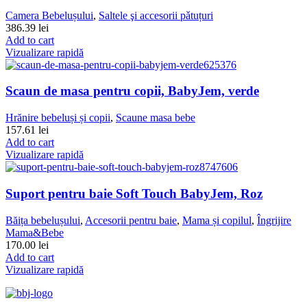
Camera Bebelușului
,
Saltele şi accesorii pǎtuțuri
386.39
lei
Add to cart
Vizualizare rapidă
Scaun de masa pentru copii, BabyJem, verde
Hrănire bebeluși și copii
,
Scaune masa bebe
157.61
lei
Add to cart
Vizualizare rapidă
Suport pentru baie Soft Touch BabyJem, Roz
Băița bebelușului
,
Accesorii pentru baie
,
Mama și copilul
,
Îngrijire
Mama&Bebe
170.00
lei
Add to cart
Vizualizare rapidă