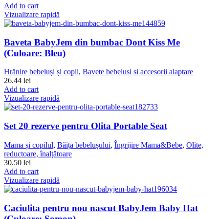
Add to cart
Vizualizare rapidă
Baveta BabyJem din bumbac Dont Kiss Me
(Culoare: Bleu)
Hrănire bebeluși și copii
,
Bavete bebelusi si accesorii alaptare
26.44
lei
Add to cart
Vizualizare rapidă
Set 20 rezerve pentru Olita Portable Seat
Mama și copilul
,
Băița bebelușului
,
Îngrijire Mama&Bebe
,
Olite,
reductoare, înalțǎtoare
30.50
lei
Add to cart
Vizualizare rapidă
Caciulita pentru nou nascut BabyJem Baby Hat
(Culoare: Somon)