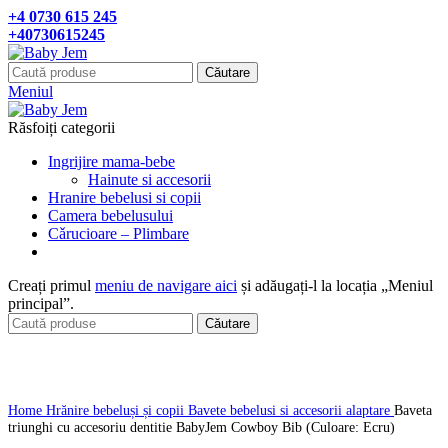
+4 0730 615 245
+40730615245
Căutare
Meniul
Răsfoiți categorii
Ingrijire mama-bebe
Hainute si accesorii
Hranire bebelusi si copii
Camera bebelusului
Cǎrucioare – Plimbare
Creați primul
meniu de navigare aici
și adăugați-l la locația „Meniul
principal”.
Căutare
Click pentru a mari
Home
Hrănire bebeluși și copii
Bavete bebelusi si accesorii alaptare
Baveta
triunghi cu accesoriu dentitie BabyJem Cowboy Bib (Culoare: Ecru)