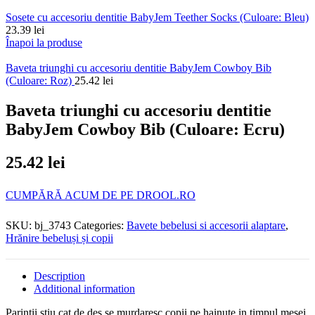
Sosete cu accesoriu dentitie BabyJem Teether Socks (Culoare: Bleu)
23.39
lei
Înapoi la produse
Baveta triunghi cu accesoriu dentitie BabyJem Cowboy Bib
(Culoare: Roz)
25.42
lei
Baveta triunghi cu accesoriu dentitie
BabyJem Cowboy Bib (Culoare: Ecru)
25.42
lei
CUMPĂRĂ ACUM DE PE DROOL.RO
SKU:
bj_3743
Categories:
Bavete bebelusi si accesorii alaptare
,
Hrănire bebeluși și copii
Description
Additional information
Parintii stiu cat de des se murdaresc copii pe hainute in timpul mesei.