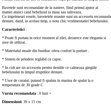
Bavetele sunt recomandate de la nastere, fiind primul ajutor al
mamei atunci cand bebelusul ia masa sau saliveaza.
Cu imprimeuri vesele, bavetelele noastre sunt un accesoriu recomandat
dentare, dand, in acelasi timp, o nota chic vestimentatiei bebelusului.
Caracteristici
:
* Poate fi purtata in orice moment al zilei, deoarece este eleganta si
usor de utilizat.
* Materialul moale din bumbac ofera confort la purtare .
* Sistem de prindere reglabil cu capse.
* In colt are un accesoriu pentru dentitie ce calmeaza gingiile
bebelusului in timpul eruptiilor dentare.
* Usor de curatat, putand fi spalata in masina de spalat la o
temperatura de 30 grade C
Varsta recomandata
: 0 luni +
Dimensiuni:
39 x 15 cm