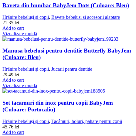
Baveta din bumbac BabyJem Dots (Culoare: Bleu)
Hrănire bebeluși și copii
,
Bavete bebelusi si accesorii alaptare
21.35
lei
Add to cart
Vizualizare rapidă
Manusa bebelusi pentru dentitie Butterfly BabyJem
(Culoare: Bleu)
Hrănire bebeluși și copii
,
Jucarii pentru dentitie
29.49
lei
Add to cart
Vizualizare rapidă
Set tacamuri din inox pentru copii BabyJem
(Culoare: Portocaliu)
Hrănire bebeluși și copii
,
Tacâmuri, boluri, pahare pentru copii
45.76
lei
Add to cart