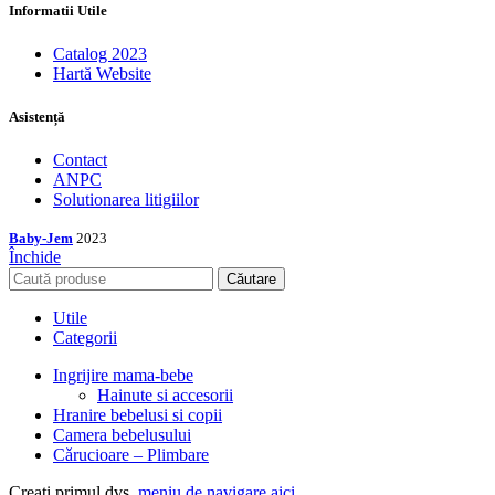
Informatii Utile
Catalog 2023
Hartă Website
Asistență
Contact
ANPC
Solutionarea litigiilor
Baby-Jem
2023
Închide
Căutare
Utile
Categorii
Ingrijire mama-bebe
Hainute si accesorii
Hranire bebelusi si copii
Camera bebelusului
Cǎrucioare – Plimbare
Creați primul dvs.
meniu de navigare aici