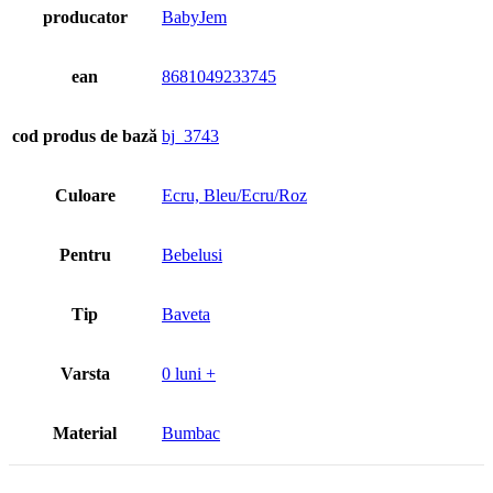
producator
BabyJem
ean
8681049233745
cod produs de bază
bj_3743
Culoare
Ecru, Bleu/Ecru/Roz
Pentru
Bebelusi
Tip
Baveta
Varsta
0 luni +
Material
Bumbac